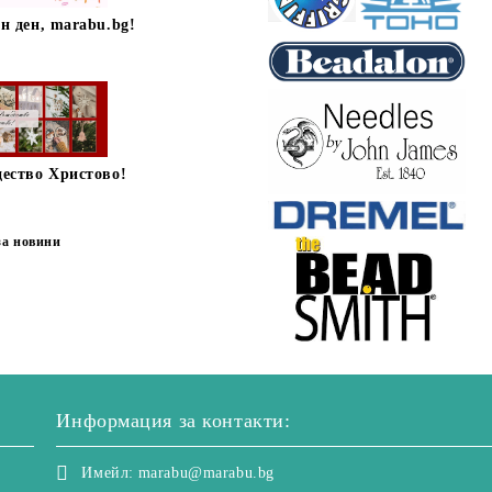
н ден, marabu.bg!
дество Христово!
за новини
Информация за контакти:
Имейл:
marabu@marabu.bg