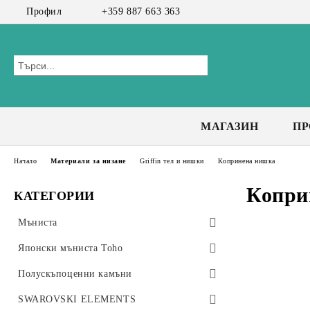
Профил
+359 887 663 363
МАГАЗИН
П
Начало
Материали за низане
Griffin тел и нишки
Копринена нишка
Копри
КАТЕГОРИИ
Мъниста
Preciosa мъниста
Японски мъниста Toho
Bicone 3 мм
Чешки мъниста
Toho Тръбички 9мм, #3
Полускъпоценни камъни
Bicone 4 мм
Toho Тръбички Усукани 9мм, #3
CzechMates Tiles
Стъклени мъниста
Клас А+
SWAROVSKI ELEMENTS