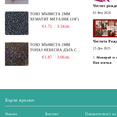
Панделки
Честит рожде
Планински кристал
Посребрени и позлатени метални
Система Vintaj
01 Фев 2026
Филц
елементи
ТОХО МЪНИСТА 2ММ
Хулит
ХЕМАТИТ МЕТАЛИК (10Г)
Текстилни верижки
Глазиран метал
Син авентурин
€1.71
3.34лв.
Канап
Метални мъниста Bali
Зелен авентурин
Декоративни шнурове
Честито Рож
Ахат на черни ивици
ТОХО МЪНИСТА 2ММ
25 Дек 2025
ТОПАЗ НЕБЕСНА ДЪГА С
Ахат
ЧЕРЕН КАНТ (10Г)
€1.87
3.66лв.
Абонирай се 
Бразилски содалит
Виж всички
Горчичен яспис
Фурнирен яспис
Киви яспис
Бързи връзки:
Леопардов яспис
Пейзажен яспис
Начало
Контакт
Поверителност на