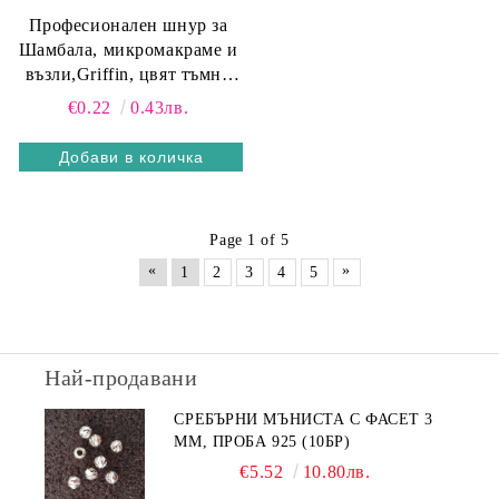
Професионален шнур за
Шамбала, микромакраме и
възли,Griffin, цвят тъмно
син 1мм (1м)
€0.22
0.43лв.
Page 1 of 5
«
»
1
2
3
4
5
Най-продавани
СРЕБЪРНИ МЪНИСТА С ФАСЕТ 3
ММ, ПРОБА 925 (10БР)
€5.52
10.80лв.