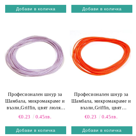
Професионален шнур за
Професионален шнур за
Шамбала, микромакраме и
Шамбала, микромакраме и
възли,Griffin, цвят люляк
възли,Griffin, цвят
0.5мм (1м)
портокал 0.5мм (1м)
€0.23
0.45лв.
€0.23
0.45лв.