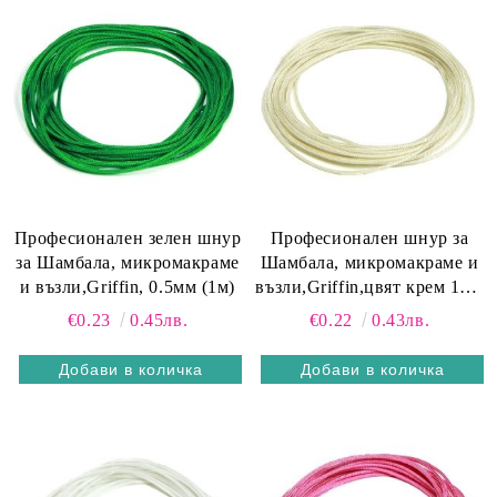
Професионален зелен шнур
Професионален шнур за
за Шамбала, микромакраме
Шамбала, микромакраме и
и възли,Griffin, 0.5мм (1м)
възли,Griffin,цвят крем 1мм
(1м)
€0.23
0.45лв.
€0.22
0.43лв.