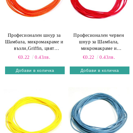
Професионален шнур за
Професионален червен
Шамбала, микромакраме и
шнур за Шамбала,
възли,Griffin, цвят
микромакраме и
портокал1мм (1м)
възли,Griffin, 1мм (1м)
€0.22
0.43лв.
€0.22
0.43лв.