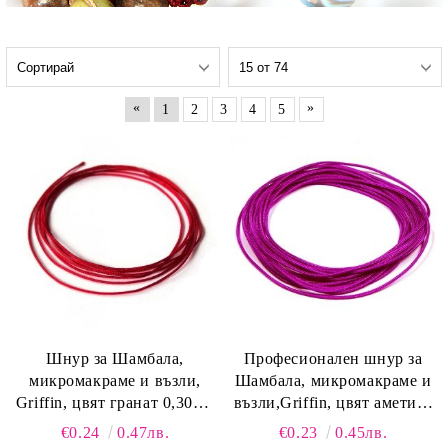
«
»
1
2
3
4
5
Шнур за Шамбала,
Професионален шнур за
микромакраме и възли,
Шамбала, микромакраме и
Griffin, цвят гранат 0,30мм
възли,Griffin, цвят аметист
(1м)
0.5мм (1м)
€0.24
0.47лв.
€0.23
0.45лв.