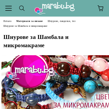
Начало
Материали за низане
Шнурове, панделки, тел
Шнурове за Шамбала и микромакраме
Шнурове за Шамбала и
микромакраме