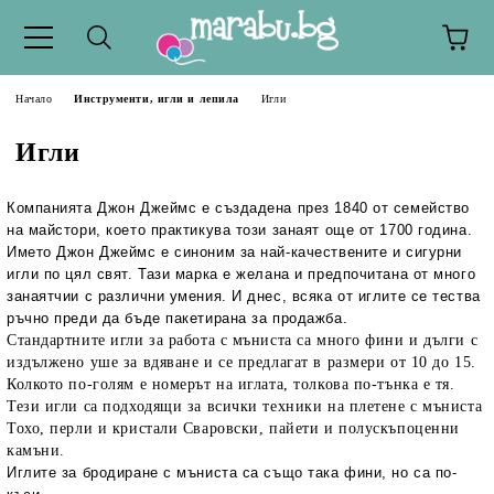
Начало
Инструменти, игли и лепила
Игли
Игли
Компанията
Джон Джеймс е
създадена през 1840 от семейство
на майстори, което практикува този занаят още от 1700 година.
Иметo Джон Джеймс е синоним за най-качествените и сигурни
игли по цял свят. Тази марка е желана и предпочитана от много
зaнаятчии с различни умения. И днес, всяка от иглите се тества
ръчно преди да бъде пакетирана за продажба.
Стандартните игли за работа с мъниста са много фини и дълги с
издължено уше за вдяване и се предлагат в размери от 10 до 15.
Колкото по-голям е номерът на иглата, толкова по-тънка е тя.
Тези игли са подходящи за всички техники на плетене с мъниста
Тохо, перли и кристали Сваровски, пайети и полускъпоценни
камъни.
Иглите за бродиране с мъниста са също така фини, но са по-