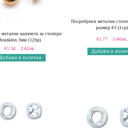
Посребрени метални стопе
размер #3 (1гр)
 метални капачета за стопери
€1.77
3.46лв.
Beadalon 3мм (12бр)
€1.34
2.62лв.