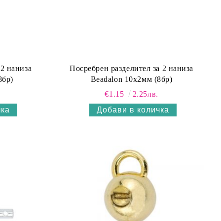
 2 нанизa
Посребрен разделител за 2 нанизa
8бр)
Beadalon 10х2мм (8бр)
€1.15
2.25лв.