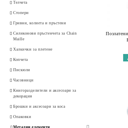
Нишки за дребни мъниста OneG &
Капки кристал
Лапис лазули
Телчета
Amiet
Овал
Цитрин
Стопери
Паети за бродерия
Ефектни мъниста
Аметист
Гривни, колиета и пръстени
Оникс
Позлатени
Силиконови пръстенчета за Chain
Maille
Снежинков обсидиан
Халкички за плетене
Тигрово око
Копчета
Тигрово, соколово и котешко око
Пискюли
Унакит
Часовници
Опушен кварц
Книгоразделители и аксесоари за
Динен кварц
декорация
Розов кварц
Брошки и аксесоари за коса
Матов кварц
Опаковки
Черешов кварц
Метални елементи