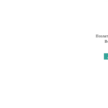
Декоративни шнурове
Позлат
B