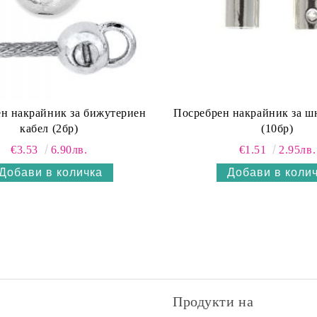
н накрайник за бижутериен
Посребрен накрайник за ш
кабел (2бр)
(10бр)
€3.53
6.90лв.
€1.51
2.95лв.
Продукти на