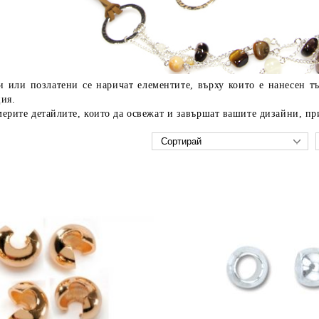
и или позлатени се наричат елементите, върху които е нанесен т
ия.
ерите детайлите, които да освежат и завършат вашите дизайни, пр