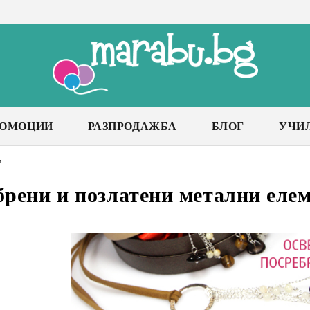
РОМОЦИИ
РАЗПРОДАЖБА
БЛОГ
УЧИ
и
брени и позлатени метални еле