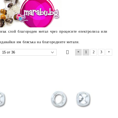
ънък слой благороден метал чрез процесите електролиза или
идавайки им блясъка на благородните метали.
«
»
1
2
3