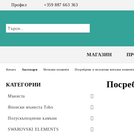
Профил
+359 887 663 363
МАГАЗИН
П
Начало
Аксесоари
Метални елементи
Посребрени и позлатени метални елемент
Посре
КАТЕГОРИИ
Мъниста
Preciosa мъниста
Японски мъниста Toho
Bicone 3 мм
Чешки мъниста
Toho Тръбички 9мм, #3
Полускъпоценни камъни
Bicone 4 мм
Toho Тръбички Усукани 9мм, #3
CzechMates Tiles
Стъклени мъниста
Клас А+
SWAROVSKI ELEMENTS