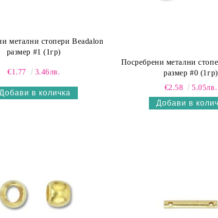
и метални стопери Beadalon
размер #1 (1гр)
Посребрени метални стопе
€1.77
3.46лв.
размер #0 (1гр)
€2.58
5.05лв.