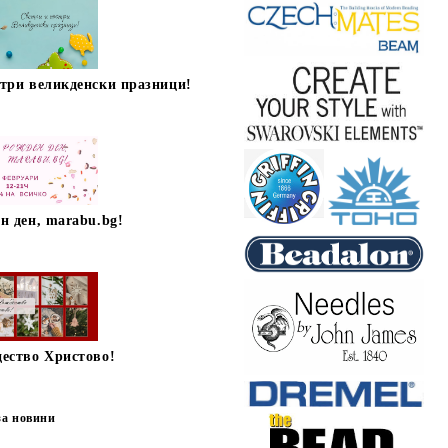
стри великденски празници!
н ден, marabu.bg!
дество Христово!
за новини