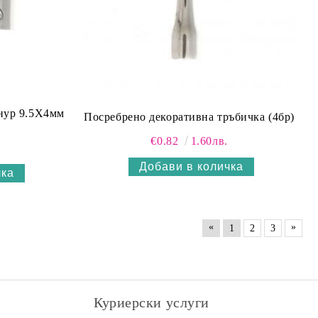
нур 9.5Х4мм
Посребрено декоративна тръбичка (4бр)
€0.82
1.60лв.
«
»
1
2
3
Куриерски услуги