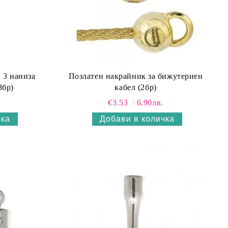
 3 нанизa
Позлатен накрайник за бижутериен
8бр)
кабел (2бр)
€3.53
6.90лв.