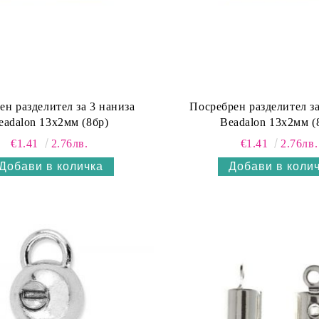
ен разделител за 3 нанизa
Посребрен разделител за
eadalon 13х2мм (8бр)
Beadalon 13х2мм (
€1.41
2.76лв.
€1.41
2.76лв.