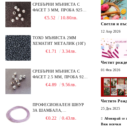
СРЕБЪРНИ МЪНИСТА С
ФАСЕТ 3 ММ, ПРОБА 925
(10БР)
€5.52
10.80лв.
Светли и пъ
12 Апр 2026
ТОХО МЪНИСТА 2ММ
ХЕМАТИТ МЕТАЛИК (10Г)
€1.71
3.34лв.
Честит рожде
01 Фев 2026
СРЕБЪРНИ МЪНИСТА С
ФАСЕТ 2.5 ММ, ПРОБА 925
(10БР)
€4.89
9.56лв.
Честито Рож
ПРОФЕСИОНАЛЕН ШНУР
25 Дек 2025
ЗА ШАМБАЛА,
МИКРОМАКРАМЕ И
€0.22
0.43лв.
Абонирай се 
ВЪЗЛИ,GRIFFIN, ЦВЯТ
Виж всички