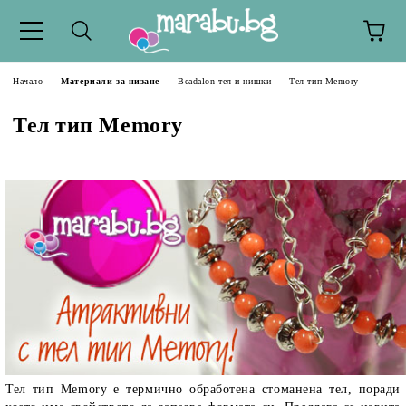
Начало
Материали за низане
Beadalon тел и нишки
Тел тип Memory
Тел тип Memory
Тел тип Memory e термично обработена стоманена тел, поради