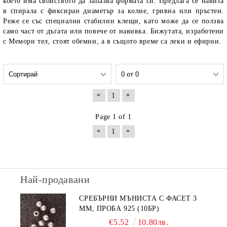
което има свойството да запазва формата си. Предлага се навита
в спирала с фиксиран диаметър за колие, гривна или пръстен.
Реже се със специални стабилни клещи, като може да се ползва
само част от дъгата или повече от навивка. Бижутата, изработени
с Мемори тел, стоят обемни, а в същото време са леки и ефирни.
«
»
1
Page 1 of 1
«
»
1
Най-продавани
СРЕБЪРНИ МЪНИСТА С ФАСЕТ 3
ММ, ПРОБА 925 (10БР)
€5.52
10.80лв.