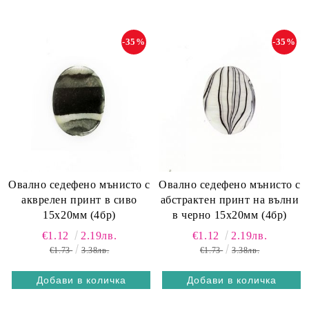
-35%
-35%
Овално седефено мънисто с
Овално седефено мънисто с
акврелен принт в сиво
абстрактен принт на вълни
15х20мм (4бр)
в черно 15х20мм (4бр)
€1.12
2.19лв.
€1.12
2.19лв.
€1.73
3.38лв.
€1.73
3.38лв.