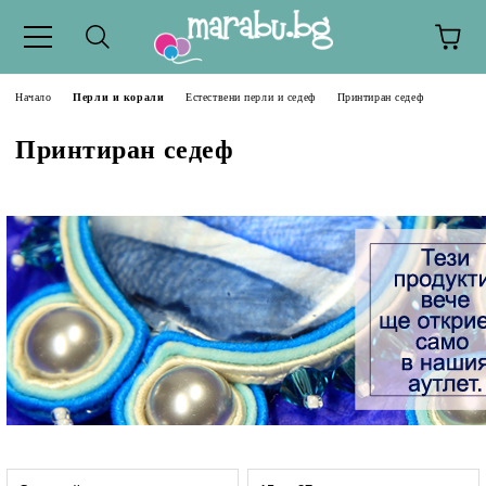
Начало
Перли и корали
Естествени перли и седеф
Принтиран седеф
Принтиран седеф