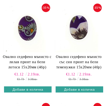
-35%
-35%
Овално седефено мънисто с
Овално седефено мънисто
лилав принт на бели
със син принт на бели
лотоси 15х20мм (4бр)
теменужки 15х20мм (4бр)
€1.12
2.19лв.
€1.12
2.19лв.
€1.73
3.38лв.
€1.73
3.38лв.