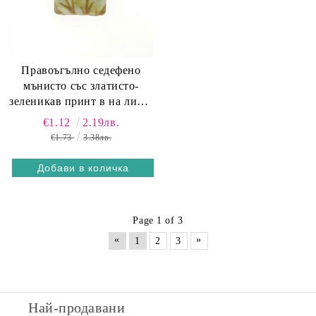
Правоъгълно седефено
мънисто със златисто-
зеленикав принт в на листа
15х20мм (4бр)
€1.12
2.19лв.
€1.73
3.38лв.
Page 1 of 3
«
»
1
2
3
Най-продавани