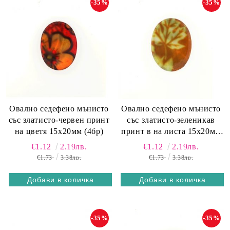
-35%
-35%
Овално седефено мънисто
Овално седефено мънисто
със златисто-червен принт
със златисто-зеленикав
на цветя 15х20мм (4бр)
принт в на листа 15х20мм
(4бр)
€1.12
2.19лв.
€1.12
2.19лв.
€1.73
3.38лв.
€1.73
3.38лв.
-35%
-35%