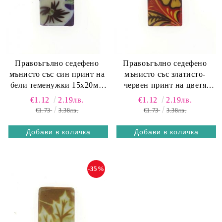
Правоъгълно седефено
Правоъгълно седефено
мънисто със син принт на
мънисто със златисто-
бели теменужки 15х20мм
червен принт на цветя
(4бр)
15х20мм (4бр)
€1.12
2.19лв.
€1.12
2.19лв.
€1.73
3.38лв.
€1.73
3.38лв.
-35%