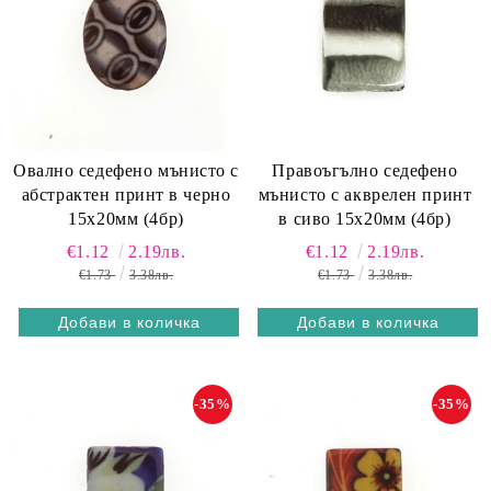
Овално седефено мънисто с
Правоъгълно седефено
абстрактен принт в черно
мънисто с акврелен принт
15х20мм (4бр)
в сиво 15х20мм (4бр)
€1.12
2.19лв.
€1.12
2.19лв.
€1.73
3.38лв.
€1.73
3.38лв.
-35%
-35%