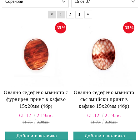
«
»
1
2
3
-35%
-35%
Овално седефено мънисто с
Овално седефено мънисто
фурнирен принт в кафяво
със змийски принт в
15х20мм (4бр)
кафяво 15х20мм (4бр)
€1.12
2.19лв.
€1.12
2.19лв.
€1.73
3.38лв.
€1.73
3.38лв.