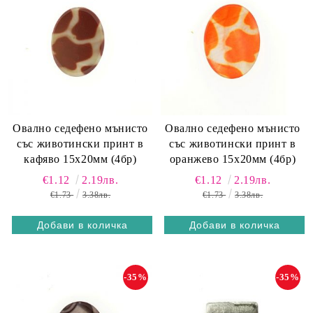
Овално седефено мънисто
Овално седефено мънисто
със животински принт в
със животински принт в
кафяво 15х20мм (4бр)
оранжево 15х20мм (4бр)
€1.12
2.19лв.
€1.12
2.19лв.
€1.73
3.38лв.
€1.73
3.38лв.
-35%
-35%