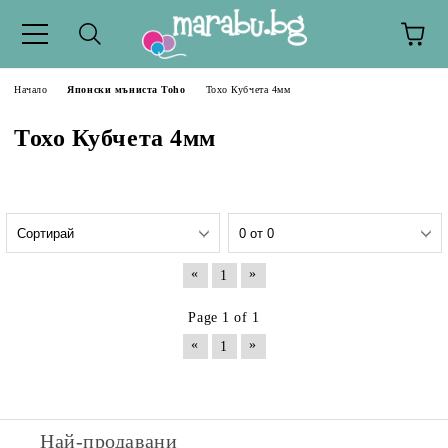
Начало
Японски мъниста Toho
Тохо Кубчета 4мм
Тохо Кубчета 4мм
«
»
1
Page 1 of 1
«
»
1
Най-продавани