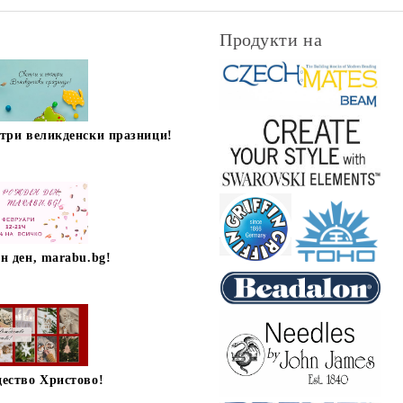
Продукти на
стри великденски празници!
н ден, marabu.bg!
дество Христово!