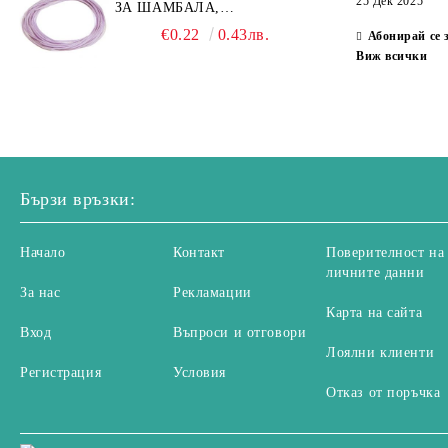
25 Дек 2025
ЗА ШАМБАЛА,
Планински кристал
МИКРОМАКРАМЕ И
Посребрени и позлатени метални
Система Vintaj
€0.22
0.43лв.
Абонирай се 
ВЪЗЛИ,GRIFFIN, ЦВЯТ
елементи
Виж всички
Хулит
ЛЮЛЯК1ММ (1М)
Глазиран метал
Син авентурин
Метални мъниста Bali
Зелен авентурин
Ахат на черни ивици
Бързи връзки:
Ахат
Бразилски содалит
Начало
Контакт
Поверителност на
личните данни
Горчичен яспис
За нас
Рекламации
Фурнирен яспис
Карта на сайта
Вход
Въпроси и отговори
Киви яспис
Лоялни клиенти
Регистрация
Условия
Леопардов яспис
Отказ от поръчка
Пейзажен яспис