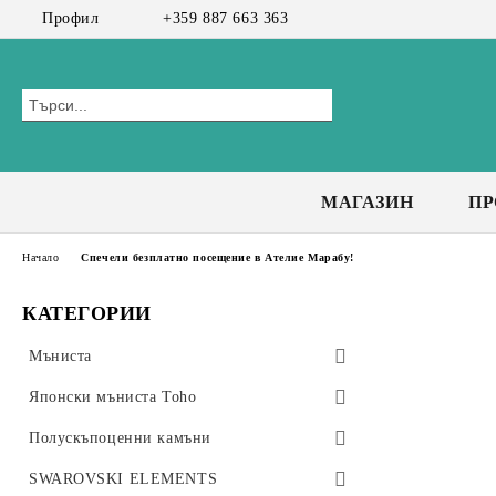
Профил
+359 887 663 363
МАГАЗИН
П
Начало
Спечели безплатно посещение в Ателие Марабу!
КАТЕГОРИИ
Мъниста
Preciosa мъниста
Японски мъниста Toho
Bicone 3 мм
Чешки мъниста
Toho Тръбички 9мм, #3
Полускъпоценни камъни
Bicone 4 мм
Toho Тръбички Усукани 9мм, #3
CzechMates Tiles
Стъклени мъниста
Клас А+
SWAROVSKI ELEMENTS