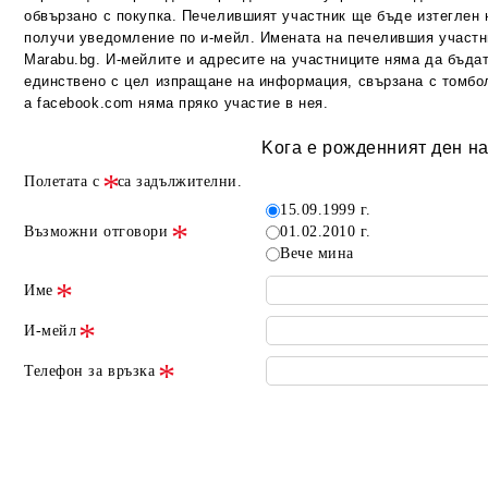
обвързано с покупка. Печелившият участник ще бъде изтеглен 
получи уведомление по и-мейл. Имената на печелившия участн
Marabu.bg. И-мейлите и адресите на участниците няма да бъдат
единствено с цел изпращане на информация, свързана с томбол
а facebook.com
няма пряко участие в нея.
Kога е рожденният ден н
Полетата с
са задължителни.
15.09.1999 г.
Възможни отговори
01.02.2010 г.
Вече мина
Име
И-мейл
Телефон за връзка