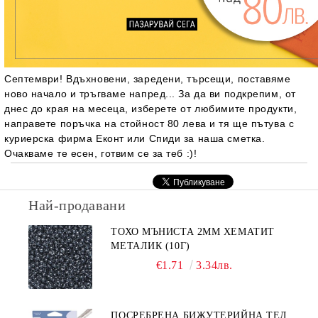
Септември! Вдъхновени, заредени, търсещи, поставяме
ново начало и тръгваме напред... За да ви подкрепим, от
днес до края на месеца, изберете от любимите продукти,
направете поръчка на стойност 80 лева и тя ще пътува с
куриерска фирма Еконт или Спиди за наша сметка.
Очакваме те есен, готвим се за теб :)!
Най-продавани
ТОХО МЪНИСТА 2ММ ХЕМАТИТ
МЕТАЛИК (10Г)
€1.71
3.34лв.
ПОСРЕБРЕНА БИЖУТЕРИЙНА ТЕЛ