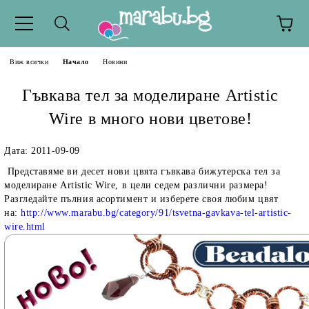
Виж всички
Начало
Новини
Гъвкава тел за моделиране Artistic
Wire в много нови цветове!
Дата: 2011-09-09
Представяме ви десет нови цвята гъвкава бижутерска тел за
моделиране Artistic Wire, в цели седем различни размера!
Разгледайте пълния асортимент и изберете своя любим цвят
на:
http://www.marabu.bg/category/91/tsvetna-gavkava-tel-artistic-
wire.html