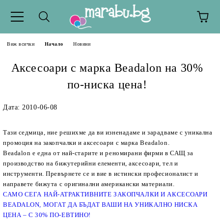
Виж всички
Начало
Новини
Аксесоари с марка Beadalon на 30%
по-ниска цена!
Дата: 2010-06-08
Тази седмица, ние решихме да ви изненадаме и зарадваме с уникална
промоция на закопчалки и аксесоари с марка Beadalon.
Beadalon
е една от най-старите
и реномирани
фирми в САЩ за
производство на бижутерийни елементи, аксесоари, тел и
инструменти. Превърнете се и вие в истински професионалист и
направете бижута с оригинални американски материали.
САМО СЕГА НАЙ-АТРАКТИВНИТЕ ЗАКОПЧАЛКИ И АКСЕСОАРИ
BEADALON, МОГАТ ДА БЪДАТ ВАШИ НА УНИКАЛНО НИСКА
ЦЕНА – С 30% ПО-ЕВТИНО!