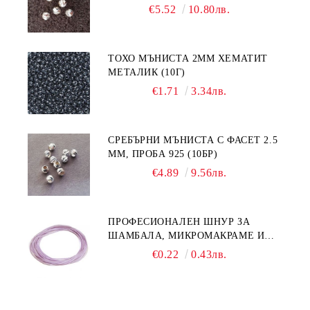
€5.52
10.80лв.
ТОХО МЪНИСТА 2ММ ХЕМАТИТ
МЕТАЛИК (10Г)
€1.71
3.34лв.
СРЕБЪРНИ МЪНИСТА С ФАСЕТ 2.5
ММ, ПРОБА 925 (10БР)
€4.89
9.56лв.
ПРОФЕСИОНАЛЕН ШНУР ЗА
ШАМБАЛА, МИКРОМАКРАМЕ И
ВЪЗЛИ,GRIFFIN, ЦВЯТ ЛЮЛЯК1ММ
€0.22
0.43лв.
(1М)