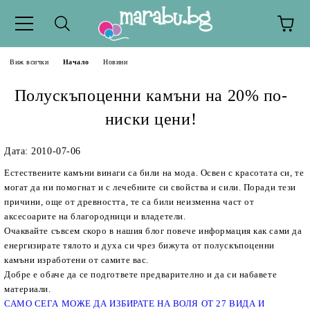
Виж всички
Начало
Новини
Полускъпоценни камъни на 20% по-
ниски цени!
Дата: 2010-07-06
Естествените камъни винаги са били на мода. Освен с красотата си, те
могат да ни помогнат и с лечебните си свойства и сили. Поради тези
причини, още от древността, те са били неизменна част от
аксесоарите на благородници и владетели.
Очаквайте съвсем скоро в нашия блог повече информация как сами да
енергизирате тялото и духа си чрез бижута от полускъпоценни
камъни изработени от самите вас.
Добре е обаче да се подгответе предварително и да си набавете
материали.
САМО СЕГА МОЖЕ ДА ИЗБИРАТЕ НА ВОЛЯ ОТ 27 ВИДА И