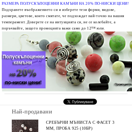
РАЗМЕРА ПОЛУСКЪПОЦЕННИ КАМЪНИ НА 20% ПО-НИСКИ ЦЕНИ!
Подхранете въображението си и изберете тези форми, видове,
размери, цветове, които смятате, че подхождат най-точно на вашия
темперамент. Доверете се на интуицията си, не се колебайте, а
ти
поръчвайте, защото промоцията важи само до 12
юли.
Най-продавани
СРЕБЪРНИ МЪНИСТА С ФАСЕТ 3
ММ, ПРОБА 925 (10БР)