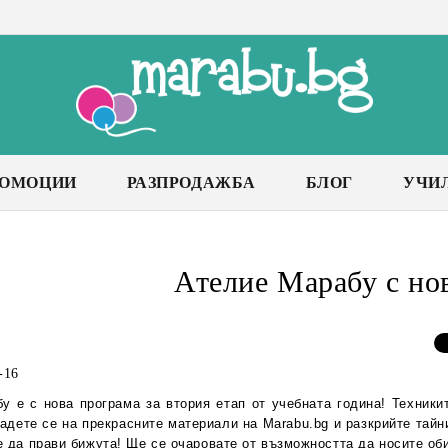
РОМОЦИИ
РАЗПРОДАЖБА
БЛОГ
УЧИ
Ателие Марабу с но
-16
у е с нова програма за втория етап от учебната година! Техники
адете се на прекрасните материали на Marabu.bg и разкрийте тайн
 да прави бижута! Ще се очаровате от възможността да носите оби