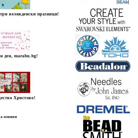
стри великденски празници!
н ден, marabu.bg!
дество Христово!
за новини