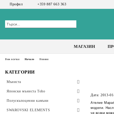
Профил
+359 887 663 363
МАГАЗИН
П
Виж всички
Начало
Новини
КАТЕГОРИИ
Мъниста
Preciosa мъниста
Японски мъниста Toho
Дата: 2013-01
Bicone 3 мм
Чешки мъниста
Toho Тръбички 9мм, #3
Полускъпоценни камъни
Ателие Мараб
модели. Насл
Bicone 4 мм
Toho Тръбички Усукани 9мм, #3
CzechMates Tiles
Стъклени мъниста
Клас А+
SWAROVSKI ELEMENTS
че всеки може