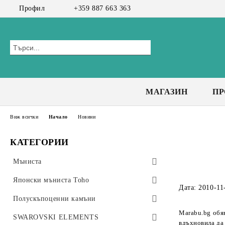
Профил
+359 887 663 363
МАГАЗИН
П
Виж всички
Начало
Новини
КАТЕГОРИИ
Мъниста
Preciosa мъниста
Японски мъниста Toho
Дата: 2010-11
Bicone 3 мм
Чешки мъниста
Toho Тръбички 9мм, #3
Полускъпоценни камъни
Marabu.bg обяв
Bicone 4 мм
Toho Тръбички Усукани 9мм, #3
CzechMates Tiles
Стъклени мъниста
Клас А+
SWAROVSKI ELEMENTS
вдъхновила да