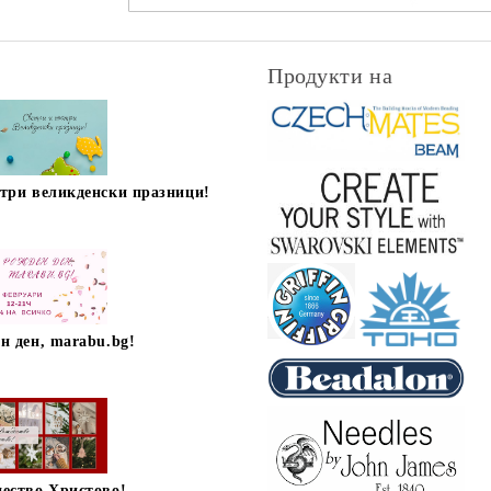
Продукти на
стри великденски празници!
н ден, marabu.bg!
дество Христово!