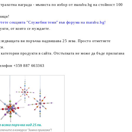
трахотна награда - мъниста по избор от marabu.bg на стойност 100
ници!
етете секцията "Служебни теми" във форума на marabu.bg!
укти, от които се нуждаете.
е следващата ви поръчка надвишава
25
лева. Просто отметнете
си.
 категории продукти в сайта. Отстъпката не може да бъде прилагана
телефон +359 887 663
363