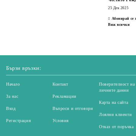
Планински кристал
25 Дек 2025
Посребрени и позлатени метални
Система Vintaj
елементи
Хулит
Абонирай се 
Виж всички
Глазиран метал
Син авентурин
Метални мъниста Bali
Зелен авентурин
Ахат на черни ивици
Ахат
Бързи връзки:
Бразилски содалит
Горчичен яспис
Начало
Контакт
Поверителност на
личните данни
Фурнирен яспис
За нас
Рекламации
Карта на сайта
Киви яспис
Вход
Въпроси и отговори
Лоялни клиенти
Леопардов яспис
Регистрация
Условия
Отказ от поръчка
Пейзажен яспис