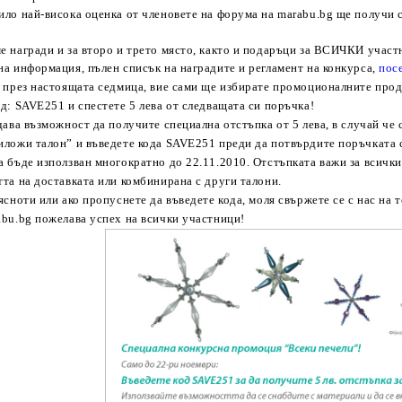
ло най-висока оценка от членовете на форума на marabu.bg ще получи с
е награди и за второ и трето място, както и подаръци за ВСИЧКИ участ
на информация, пълен списък на наградите и регламент на конкурса,
пос
, през настоящата седмица, вие сами ще избирате промоционалните прод
од: SAVE
25
1 и спестете 5 лева от следващата си поръчка!
дава възможност да получите специална отстъпка от 5 лева, в случай ч
иложи талон” и въведете кода SAVE
25
1 преди да потвърдите поръчката 
 бъде използван многократно до 22.11.2010. Отстъпката важи за всички
та на доставката или комбинирана с други талони.
ясноти или ако пропуснете да въведете кода, моля свържете се с нас на 
abu.bg пожелава успех на всички участници!