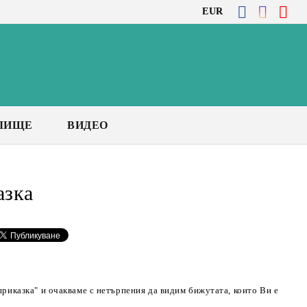
EUR
ЛИЩЕ
ВИДЕО
азка
приказка" и очакваме с нетърпения да видим бижутата, които Ви е