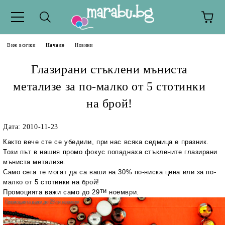
Виж всички
Начало
Новини
Глазирани стъклени мъниста
метализе за по-малко от 5 стотинки
на брой!
Дата: 2010-11-23
Както вече сте се убедили, при нас всяка седмица е празник.
Този път в нашия промо фокус попаднаха стъклените глазирани
мъниста метализе.
Само сега те могат да са ваши на 30% по-ниска цена или за по-
малко от 5 стотинки на брой!
ти
Промоцията важи само до 29
ноември.