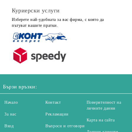
Куриерски услуги
Изберете най-удобната за вас фирма, с която да
пътуват вашите пратки.
Бързи връзки:
Начало
Контакт
Поверителност на
личните данни
За нас
Рекламации
Карта на сайта
Вход
Въпроси и отговори
Лоялни клиенти