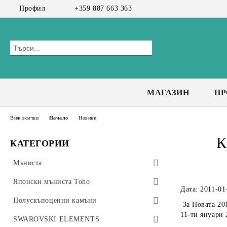
Профил
+359 887 663 363
МАГАЗИН
П
Виж всички
Начало
Новини
К
КАТЕГОРИИ
Мъниста
Preciosa мъниста
Японски мъниста Toho
Дата: 2011-01
Bicone 3 мм
Чешки мъниста
Toho Тръбички 9мм, #3
Полускъпоценни камъни
За Новата 201
11-ти януари 
Bicone 4 мм
Toho Тръбички Усукани 9мм, #3
CzechMates Tiles
Стъклени мъниста
Клас А+
SWAROVSKI ELEMENTS