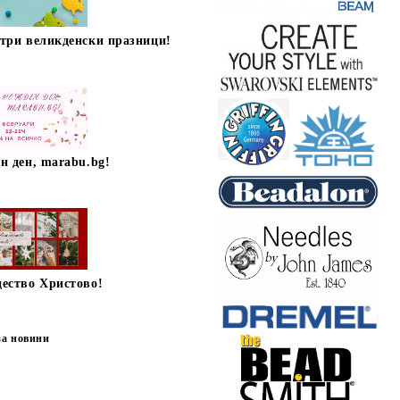
стри великденски празници!
н ден, marabu.bg!
дество Христово!
за новини