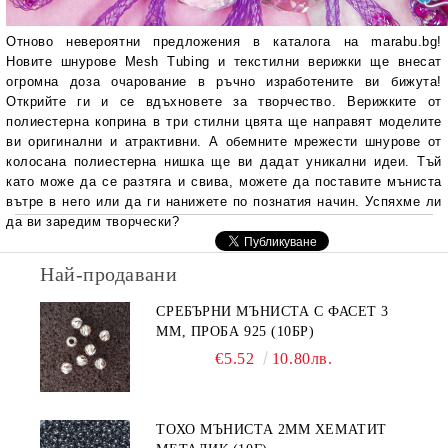
Отново невероятни предложения в каталога на marabu.bg!
Новите шнурове Mesh Tubing и текстилни верижки ще внесат
огромна доза очарование в ръчно изработените ви бижута!
Открийте ги и се вдъхновете за творчество. Верижките от
полиестерна коприна в три стилни цвята ще направят моделите
ви оригинални и атрактивни. А обемните мрежести шнурове от
колосана полиестерна нишка ще ви дадат уникални идеи. Тъй
като може да се разтяга и свива, можете да поставите мъниста
вътре в него или да ги нанижете по познатия начин. Успяхме ли
да ви заредим творчески?
Най-продавани
СРЕБЪРНИ МЪНИСТА С ФАСЕТ 3
ММ, ПРОБА 925 (10БР)
€5.52
10.80лв.
ТОХО МЪНИСТА 2ММ ХЕМАТИТ