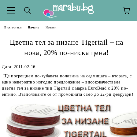
Виж всички
Начало
Новини
Цветна тел за низане Tigertail – на
нова, 20% по-ниска цена!
Дата: 2011-02-16
Ще посрещнем по-хубавата половина на седмицата – втората, с
едно невероятно изгодно предложение – висококачествена
цветна тел за низане тип Tigertail с марка EuroBead с 20% по-
евтино. Възползвайте се от промоцията само до 22-ри февруари!