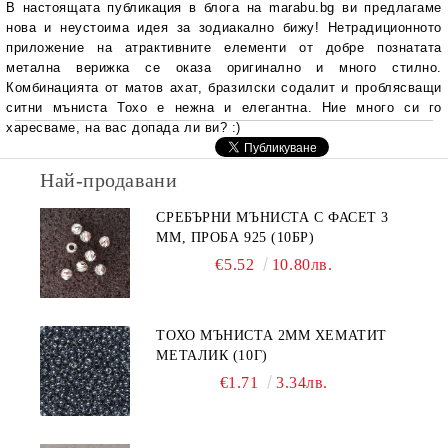
В настоящата публикация в блога на marabu.bg ви предлагаме
нова и неустоима идея за зодиакално бижу! Нетрадиционното
приложение на атрактивните елементи от добре познатата
метална верижка се оказа оригинално и много стилно.
Комбинацията от матов ахат, бразилски содалит и проблясващи
ситни мъниста Тохо е нежна и елегантна. Ние много си го
харесваме, на вас допада ли ви? :)
Най-продавани
СРЕБЪРНИ МЪНИСТА С ФАСЕТ 3
ММ, ПРОБА 925 (10БР)
€5.52
10.80лв.
ТОХО МЪНИСТА 2ММ ХЕМАТИТ
МЕТАЛИК (10Г)
€1.71
3.34лв.