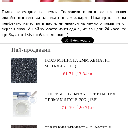
Пълно зареждане на перли Сваровски в каталога на нашия
онлайн магазин за мъниста и аксесоари! Насладете се на
перфектно качество и пастелни нюанси на нежното покритие от
перлен прах. А най-хубавата изненада е, че за цели 24 часа, те
ще бъдат с 15% по-близо до вас! :)
Най-продавани
ТОХО МЪНИСТА 2ММ ХЕМАТИТ
МЕТАЛИК (10Г)
€1.71
3.34лв.
ПОСРЕБРЕНА БИЖУТЕРИЙНА ТЕЛ
GERMAN STYLE 20G (1БР)
€10.59
20.71лв.
СРЕБЪРНИ МЪНИСТА С ФАСЕТ 3