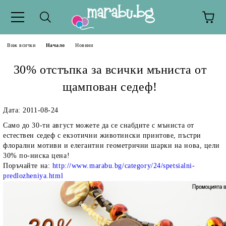
Виж всички
Начало
Новини
30% отстъпка за всички мъниста от
щампован седеф!
Дата: 2011-08-24
Само до 30-ти август можете да се снабдите с мъниста от
естествен седеф с екзотични животински принтове, пъстри
флорални мотиви и елегантни геометрични шарки на нова, цели
30% по-ниска цена!
Поръчайте на:
http://www.marabu.bg/category/24/spetsialni-
predlozheniya.html