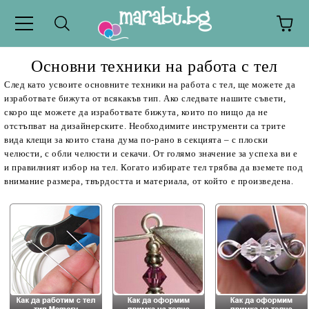
Основни техники на работа с тел
След като усвоите основните техники на работа с тел, ще можете да
изработвате бижута от всякакъв тип. Ако следвате нашите съвети,
скоро ще можете да изработвате бижута, които по нищо да не
отстъпват на дизайнерските. Необходимите инструменти са трите
вида клещи за които стана дума по-рано в секцията – с плоски
челюсти, с обли челюсти и секачи. От голямо значение за успеха ви е
и правилният избор на тел. Когато избирате тел трябва да вземете под
внимание размера, твърдостта и материала, от който е произведена.