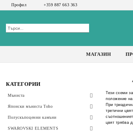
Профил
+359 887 663 363
МАГАЗИН
П
КАТЕГОРИИ
Тези схеми з
Мъниста
положение на
При триадична
Preciosa мъниста
Японски мъниста Toho
третични цвят
съотношениет
Bicone 3 мм
Чешки мъниста
Toho Тръбички 9мм, #3
Полускъпоценни камъни
цвят трябва д
Bicone 4 мм
Toho Тръбички Усукани 9мм, #3
CzechMates Tiles
Стъклени мъниста
Клас А+
SWAROVSKI ELEMENTS