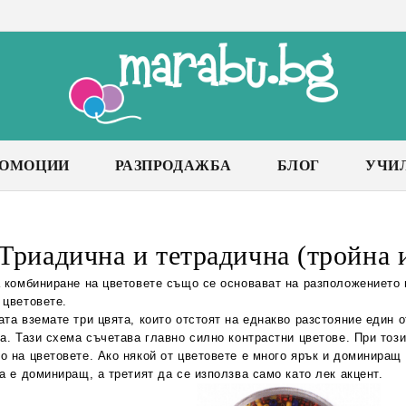
РОМОЦИИ
РАЗПРОДАЖБА
БЛОГ
УЧИ
Триадична и тетрадична (тройна 
а комбиниране на цветовете също се основават на разположението 
 цветовете.
та вземате три цвята, които отстоят на еднакво разстояние един о
а. Тази схема съчетава главно силно контрастни цветове. При тоз
о на цветовете. Ако някой от цветовете е много ярък и доминиращ 
а е доминиращ, а третият да се използва само като лек акцент.