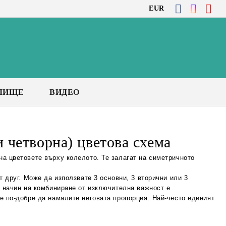
EUR
ЛИЩЕ
ВИДЕО
и четворна) цветова схема
на цветовете върху колелото. Те залагат на симетричното
т друг. Може да използвате 3 основни, 3 вторични или 3
и начин на комбиниране от изключителна важност е
е по-добре да намалите неговата пропорция. Най-често единият