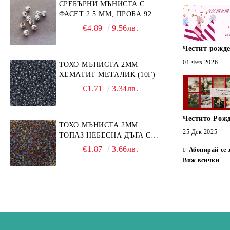
СРЕБЪРНИ МЪНИСТА С
Планински кристал
ФАСЕТ 2.5 ММ, ПРОБА 925
Посребрени и позлатени метални
Система Vintaj
(10БР)
елементи
€4.89
9.56лв.
Хулит
Глазиран метал
Честит рожде
Син авентурин
01 Фев 2026
Метални мъниста Bali
ТОХО МЪНИСТА 2ММ
Зелен авентурин
ХЕМАТИТ МЕТАЛИК (10Г)
Ахат на черни ивици
€1.71
3.34лв.
Ахат
Честито Рож
Бразилски содалит
ТОХО МЪНИСТА 2ММ
25 Дек 2025
ТОПАЗ НЕБЕСНА ДЪГА С
Горчичен яспис
ЧЕРЕН КАНТ (10Г)
€1.87
3.66лв.
Абонирай се 
Фурнирен яспис
Виж всички
Киви яспис
Леопардов яспис
Пейзажен яспис