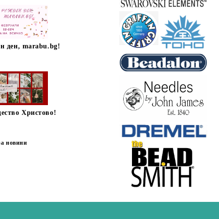
н ден, marabu.bg!
дество Христово!
за новини