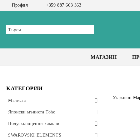
Профил
+359 887 663 363
МАГАЗИН
П
КАТЕГОРИИ
Уъркшоп Ма
Мъниста
Preciosa мъниста
Японски мъниста Toho
Bicone 3 мм
Чешки мъниста
Toho Тръбички 9мм, #3
Полускъпоценни камъни
Bicone 4 мм
Toho Тръбички Усукани 9мм, #3
CzechMates Tiles
Стъклени мъниста
Клас А+
SWAROVSKI ELEMENTS