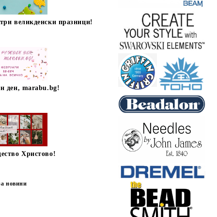
стри великденски празници!
н ден, marabu.bg!
дество Христово!
за новини