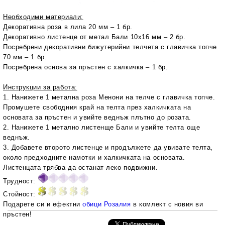
Необходими материали:
Декоративна роза в лила 20 мм
– 1 бр.
Декоративно листенце от метал Бали 10x16 мм – 2 бр.
Посребрени декоративни бижутерийни телчета с главичка топче
70 мм – 1 бр.
Посребрена основа за пръстен с халкичка
– 1 бр.
Инструкции за работа:
1. Нанижете 1 метална роза Менони на телче с главичка топче.
Промушете свободния край на телта през халкичката на
основата за пръстен
и увийте веднъж плътно до розата.
2. Нанижете 1 метално листенще Бали и увийте телта още
веднъж.
3. Добавете второто листенце и продължете да увивате телта,
около предходните намотки и халкичката на основата.
Листенцата трябва да останат леко подвижни.
Трудност:
Стойност:
Подарете си и ефектни
обици Розалия
в комлект с новия ви
пръстен!