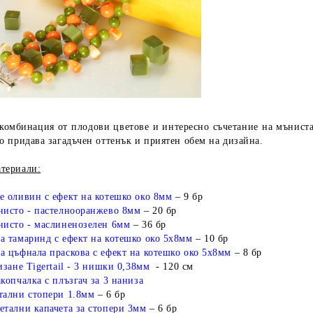
комбинация от плодови цветове и интересно съчетание на мъниста
о придава загадъчен оттенък и приятен обем на дизайна.
териали:
е оливин с ефект на котешко око 8мм
– 9 бр
нисто - пастелнооранжево 8мм
– 20 бр
нисто - маслиненозелен 6мм
– 36 бр
а тамаринд с ефект на котешко око 5х8мм
– 10 бр
а цъфнала праскова с ефект на котешко око 5х8мм
– 8 бр
изане Tigertail - 3 нишки 0,38мм
- 120 см
копчалка с плъзгач за 3 наниза
тални стопери 1.8мм
– 6 бр
етални капачета за стопери 3мм
– 6 бр