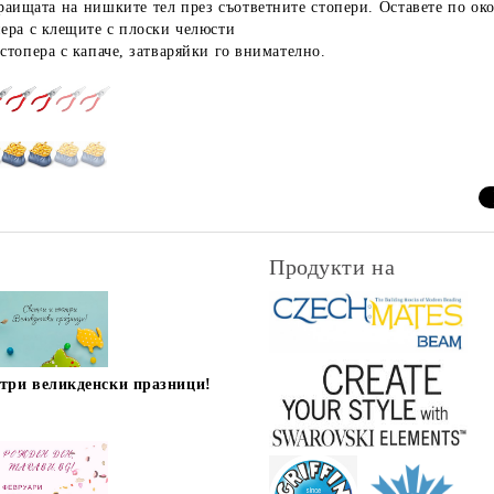
раищата на нишките тел през съответните стопери. Оставете по окол
пера с клещите с плоски челюсти
стопера с капаче, затваряйки го внимателно.
Продукти на
стри великденски празници!