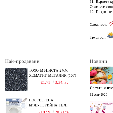
11. Върнете к
Планински кристал
Стиснете сто
Посребрени и позлатени метални
Система Vintaj
12. Покрийте 
елементи
Хулит
Глазиран метал
Син авентурин
Сложност:
Метални мъниста Bali
Зелен авентурин
Трудност:
Ахат на черни ивици
Ахат
Най-продавани
Новини
Бразилски содалит
Горчичен яспис
ТОХО МЪНИСТА 2ММ
ХЕМАТИТ МЕТАЛИК (10Г)
Фурнирен яспис
€1.71
3.34лв.
Киви яспис
Светли и пъ
12 Апр 2026
Леопардов яспис
ПОСРЕБРЕНА
БИЖУТЕРИЙНА ТЕЛ
Пейзажен яспис
GERMAN STYLE 20G (1БР)
€10.59
20.71лв.