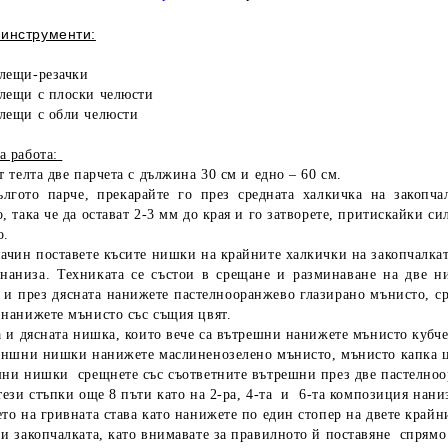
инструменти:
лещи-резачки
лещи с плоски челюсти
лещи с обли челюсти
а работа:
т телта две парчета с дължина 30 см и едно – 60 см.
ългото парче, прекарайте го през средната халкичка на закопча
, така че да остават 2-3 мм до края и го затворете, притискайки с
о.
начин поставете късите нишки на крайните халкички на закопчалкат
 наниза. Техниката се състои в срещане и разминаване на две 
 и през дясната нанижете пастелнооранжево глазирано мънисто, ср
 нанижете мънисто със същия цвят.
а и дясната нишка, които вече са вътрешни нанижете мънисто кубче
външни нишки нанижете маслиненозелено мънисто, мънисто капка ц
шни нишки срещнете със съответните вътрешни през две пастелно
тези стъпки още 8 пъти като на 2-ра, 4-та и 6-та композиция нани
то на гривната става като нанижете по един стопер на двете край
и закопчалката, като внимавате за правилното й поставяне спрямо 