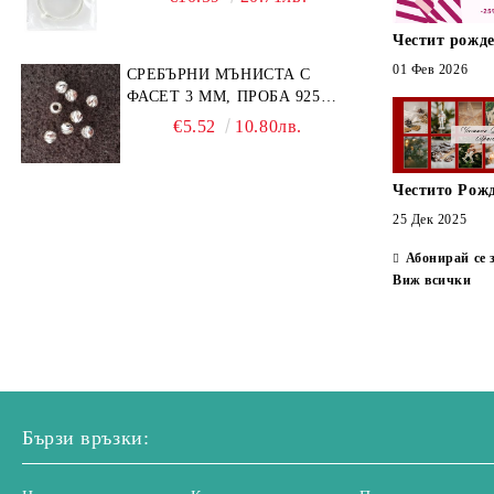
Далматински яспис
Честит рожде
Бамбуков яспис
01 Фев 2026
СРЕБЪРНИ МЪНИСТА С
Хематит
ФАСЕТ 3 ММ, ПРОБА 925
(10БР)
€5.52
10.80лв.
Честито Рож
25 Дек 2025
Абонирай се 
Виж всички
Бързи връзки: