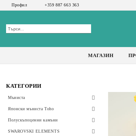
Профил
+359 887 663 363
МАГАЗИН
П
КАТЕГОРИИ
Мъниста
Preciosa мъниста
Японски мъниста Toho
Bicone 3 мм
Чешки мъниста
Toho Тръбички 9мм, #3
Полускъпоценни камъни
Bicone 4 мм
Toho Тръбички Усукани 9мм, #3
CzechMates Tiles
Стъклени мъниста
Клас А+
SWAROVSKI ELEMENTS