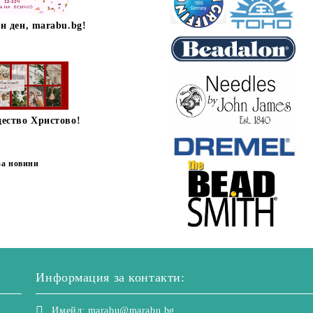
н ден, marabu.bg!
дество Христово!
за новини
Информация за контакти:
Имейл:
marabu@marabu.bg