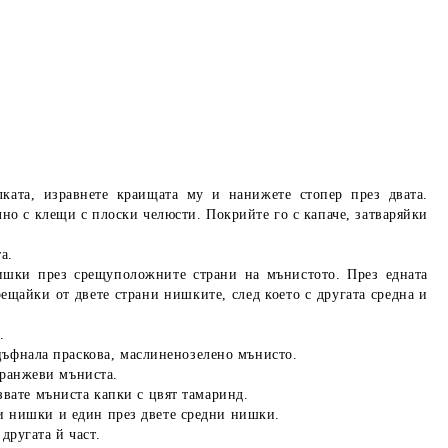
лката, изравнете краищата му и нанижете стопер през двата.
илно с клещи с плоски челюсти. Покрийте го с капаче, затваряйки
а.
нишки през срещуположните страни на мънистото. През едната
ещайки от двете страни нишките, след което с другата средна и
.
ъфнала праскова, маслиненозелено мънисто.
оранжеви мъниста.
звате мъниста капки с цвят тамаринд.
ни нишки и един през двете средни нишки.
другата й част.