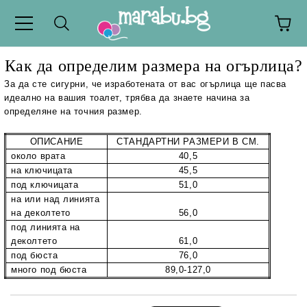
Как да определим размера на огърлица?
За да сте сигурни, че изработената от вас огърлица ще пасва
идеално на вашия тоалет, трябва да знаете начина за
определяне на точния размер.
ОПИСАНИЕ
СТАНДАРТНИ РАЗМЕРИ В СМ.
около врата
40,5
на ключицата
45,5
под ключицата
51,0
на или над линията
на деколтето
56,0
под линията на
деколтето
61,0
под бюста
76,0
много под бюста
89,0-127,0