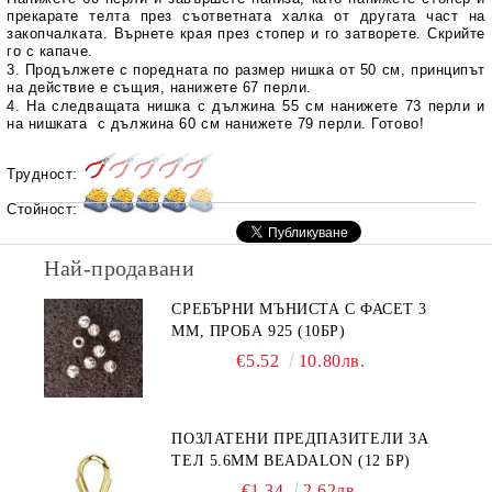
прекарате телта през съответната халка от другата част на
закопчалката. Върнете края през стопер и го затворете. Скрийте
го с капаче.
3. Продължете с поредната по размер нишка от 50 см, принципът
на действие е същия, нанижете 67 перли.
4. На следващата нишка с дължина 55 см нанижете 73 перли и
на нишката с дължина 60 см нанижете 79 перли. Готово!
Трудност:
Стойност:
Най-продавани
СРЕБЪРНИ МЪНИСТА С ФАСЕТ 3
ММ, ПРОБА 925 (10БР)
€5.52
10.80лв.
ПОЗЛАТЕНИ ПРЕДПАЗИТЕЛИ ЗА
ТЕЛ 5.6ММ BEADALON (12 БР)
€1.34
2.62лв.