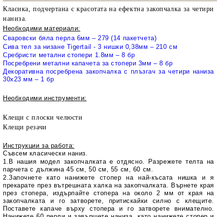
Класика, подчертана с красотата на ефектна закопчалка за четири
наниза.
Необходими материали:
Сваровски бяла перла 6мм – 279 (14 пакетчета)
Сива тел за низане Tigertail - 3 нишки 0,38мм – 210 см
Сребристи метални стопери 1.8мм – 8 бр
Посребрени метални капачета за стопери 3мм – 8 бр
Декоративна посребрена закопчалка с плъзгач за четири наниза
30х23 мм – 1 бр
Необходими инструменти:
Клещи с плоски челюсти
Клещи резачи
Инструкции за работа:
Съвсем класически наниз.
1.В нашия модел закопчалката е отдясно. Разрежете телта на
парчета с дължина 45 см, 50 см, 55 см, 60 см.
2.Започнете като нанижете стопер на най-късата нишка и я
прекарате през вътрешната халка на закопчалката. Върнете края
през стопера, издърпайте стопера на около 2 мм от края на
закопчалката и го затворете, притискайки силно с клещите.
Поставете капаче върху стопера и го затворете внимателно.
Нанижете 60 перли и завършете наниза, като нанижете стопер и