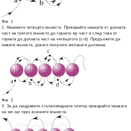
Фиг. 1
2. Нанижете четвърто мънисто. Прокарайте нишката от долната
част на третото мънисто до горната му част и след това от
горната до долната част на четвъртото (
c
-
d
). Продължете да
нижете мъниста, докато получите желаната дължина.
Фиг. 2
3. За да заздравите стъпаловидната плетка прокарайте нишката
на зиг-заг през всичките мъниста.