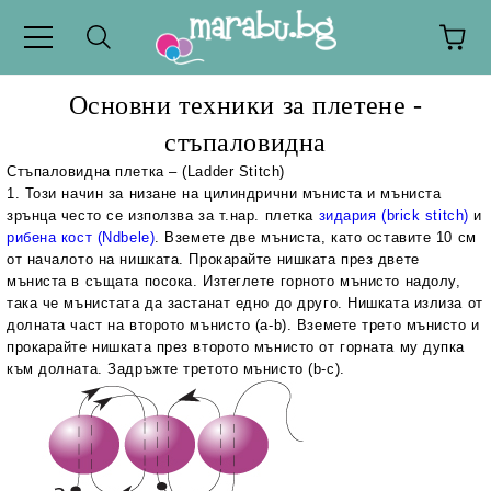
Основни техники за плетене -
стъпаловидна
Стъпаловидна плетка – (
Ladder
Stitch)
1. Този начин за низане на цилиндрични мъниста и мъниста
зрънца често се използва за т.нар. плетка
зидария (
brick stitch
)
и
рибена кост (
Ndbele
)
. Вземете две мъниста, като оставите 10 см
от началото на нишката. Прокарайте нишката през двете
мъниста в същата посока. Изтеглете горното мънисто надолу,
така че мънистата да застанат едно до друго. Нишката излиза от
долната част на второто мънисто (
a
-
b
). Вземете трето мънисто и
прокарайте нишката през второто мънисто от горната му дупка
към долната. Задръжте третото мънисто (
b
-
c
).