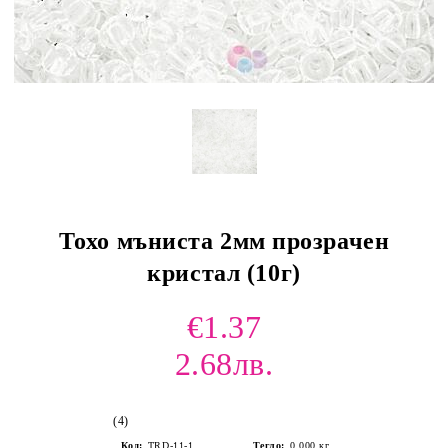
Тохо мъниста 2мм прозрачен
кристал (10г)
€1.37
2.68лв.
(4)
Код:
TRD-11-1
Тегло:
0.000
кг