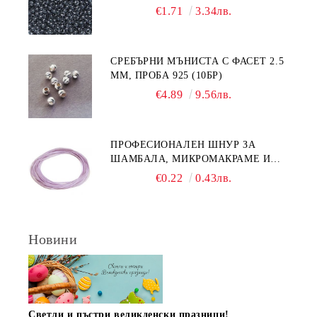
€1.71
3.34лв.
СРЕБЪРНИ МЪНИСТА С ФАСЕТ 2.5
ММ, ПРОБА 925 (10БР)
€4.89
9.56лв.
ПРОФЕСИОНАЛЕН ШНУР ЗА
ШАМБАЛА, МИКРОМАКРАМЕ И
ВЪЗЛИ,GRIFFIN, ЦВЯТ ЛЮЛЯК1ММ
€0.22
0.43лв.
(1М)
Новини
Светли и пъстри великденски празници!