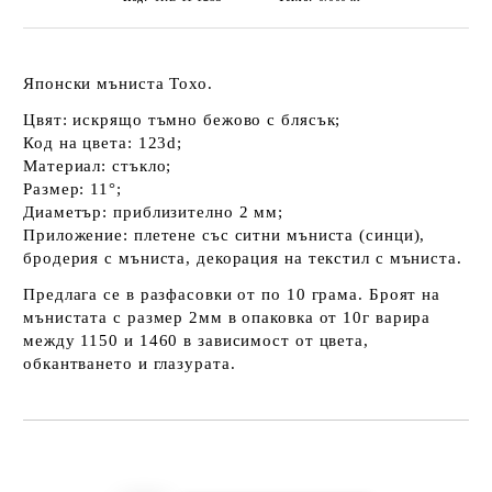
Японски мъниста Тохо.
Цвят: искрящо тъмно бежово с блясък;
Код на цвета: 123d;
Материал: стъкло;
Размер: 11°;
Диаметър: приблизително 2 мм;
Приложение: плетене със ситни мъниста (синци),
бродерия с мъниста, декорация на текстил с мъниста.
Предлага се в разфасовки от по 10 грама. Броят на
мънистата с размер 2мм в опаковка от 10г варира
между 1150 и 1460 в зависимост от цвета,
обкантването и глазурата.