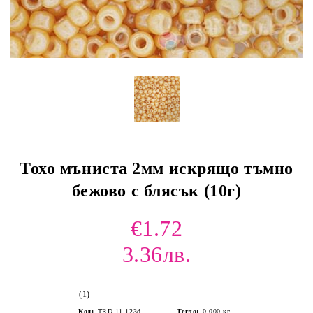
Тохо мъниста 2мм искрящо тъмно
бежово с блясък (10г)
€1.72
3.36лв.
(1)
Код:
TRD-11-123d
Тегло:
0.000
кг