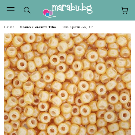
Начало
Японски мъниста Toho
Toho Кръгли 2мм, 11°