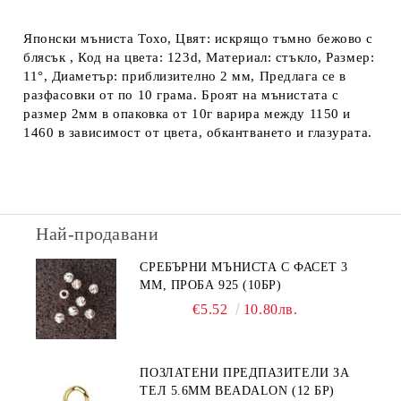
Японски мъниста Тохо, Цвят: искрящо тъмно бежово с
блясък , Код на цвета: 123d, Материал: стъкло, Размер:
11°, Диаметър: приблизително 2 мм, Предлага се в
разфасовки от по 10 грама. Броят на мънистата с
размер 2мм в опаковка от 10г варира между 1150 и
1460 в зависимост от цвета, обкантването и глазурата.
Най-продавани
СРЕБЪРНИ МЪНИСТА С ФАСЕТ 3
ММ, ПРОБА 925 (10БР)
€5.52
10.80лв.
ПОЗЛАТЕНИ ПРЕДПАЗИТЕЛИ ЗА
ТЕЛ 5.6ММ BEADALON (12 БР)