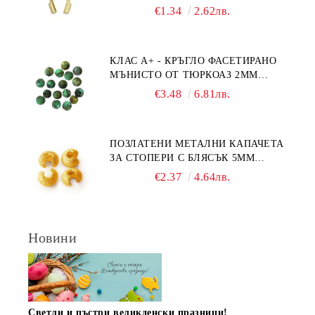
€1.34
2.62лв.
КЛАС А+ - КРЪГЛО ФАСЕТИРАНО
МЪНИСТО ОТ ТЮРКОАЗ 2ММ
(20БР)
€3.48
6.81лв.
ПОЗЛАТЕНИ МЕТАЛНИ КАПАЧЕТА
ЗА СТОПЕРИ С БЛЯСЪК 5ММ
(10БР)
€2.37
4.64лв.
Новини
Светли и пъстри великденски празници!