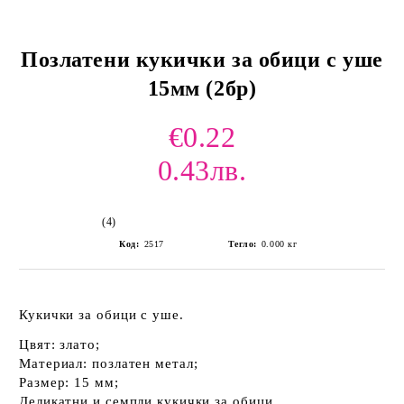
Позлатени кукички за обици с уше
15мм (2бр)
€0.22
0.43лв.
(4)
Код:
2517
Тегло:
0.000
кг
Кукички за обици с уше.
Цвят: злато;
Материал: позлатен метал;
Размер: 15 мм;
Деликатни и семпли кукички за обици.