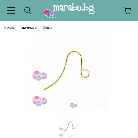
Начало
Аксесоари
Обици