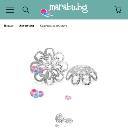
Начало
Аксесоари
Капачета за мъниста