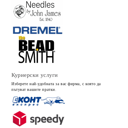
Куриерски услуги
Изберете най-удобната за вас фирма, с която да
пътуват вашите пратки.