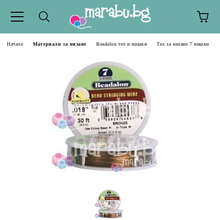
Начало
Материали за низане
Beadalon тел и нишки
Тел за низане 7 нишки