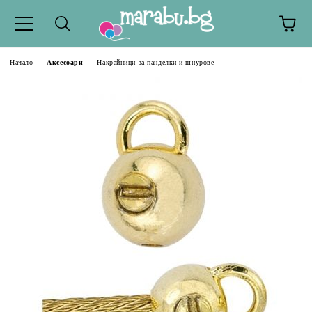
Начало
Аксесоари
Накрайници за панделки и шнурове