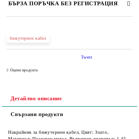
БЪРЗА ПОРЪЧКА БЕЗ РЕГИСТРАЦИЯ
бижутериен кабел
Съгласен съм с
Политика за личните данни
Tweet
Ние ще се свържем с вас в рамките на работния ден.
Оцени продукта
Детайлно описание
Свързани продукти
Накрайник за бижутериен кабел, Цвят: Злато,
Материал: Позлатен метал, Вътрешен диаметър: 1,45