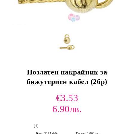
Позлатен накрайник за
бижутериен кабел (2бр)
€3.53
6.90лв.
(1)
Код:
317A-264
Тегло:
0.000
кг