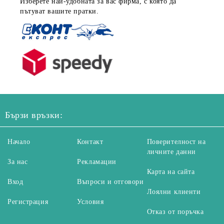
Изберете най-удобната за вас фирма, с която да
пътуват вашите пратки.
Бързи връзки:
Начало
Контакт
Поверителност на
личните данни
За нас
Рекламации
Карта на сайта
Вход
Въпроси и отговори
Лоялни клиенти
Регистрация
Условия
Отказ от поръчка