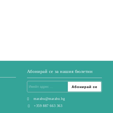
Абонирай се за нашия бюлетин
marabu@marabu.bg
+359 887 663 363