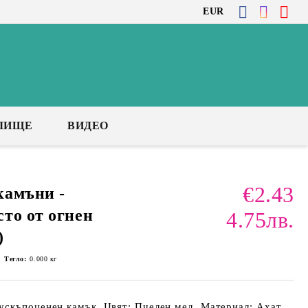
EUR
ЛИЩЕ
ВИДЕО
€2.43
камъни -
то от огнен
4.75лв.
)
Тегло:
0.000
кг
ускъпоценен камък, Цвят: Пчелен мед, Материал: Ахат,