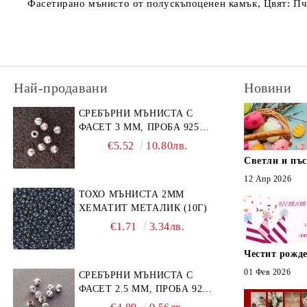
Фасетирано мънисто от полускъпоценен камък, Цвят: Пче
Най-продавани
Новини
СРЕБЪРНИ МЪНИСТА С
ФАСЕТ 3 ММ, ПРОБА 925
(10БР)
€5.52
10.80лв.
Светли и пъ
12 Апр 2026
ТОХО МЪНИСТА 2ММ
ХЕМАТИТ МЕТАЛИК (10Г)
€1.71
3.34лв.
Честит рожде
01 Фев 2026
СРЕБЪРНИ МЪНИСТА С
ФАСЕТ 2.5 ММ, ПРОБА 925
(10БР)