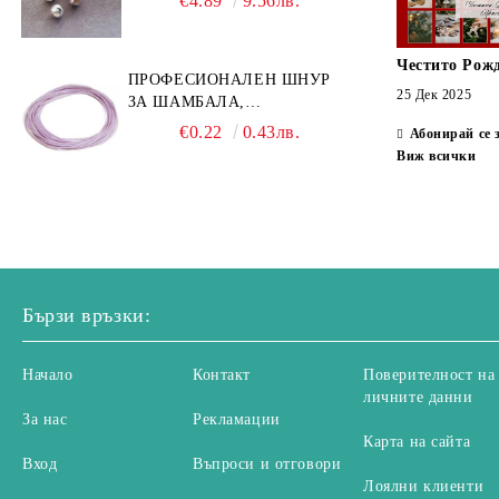
€4.89
9.56лв.
Честито Рож
ПРОФЕСИОНАЛЕН ШНУР
25 Дек 2025
ЗА ШАМБАЛА,
МИКРОМАКРАМЕ И
€0.22
0.43лв.
Абонирай се 
ВЪЗЛИ,GRIFFIN, ЦВЯТ
Виж всички
ЛЮЛЯК1ММ (1М)
Бързи връзки:
Начало
Контакт
Поверителност на
личните данни
За нас
Рекламации
Карта на сайта
Вход
Въпроси и отговори
Лоялни клиенти