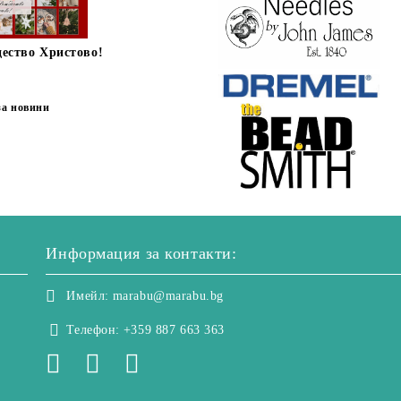
дество Христово!
за новини
Информация за контакти:
Имейл:
marabu@marabu.bg
Телефон:
+359 887 663 363