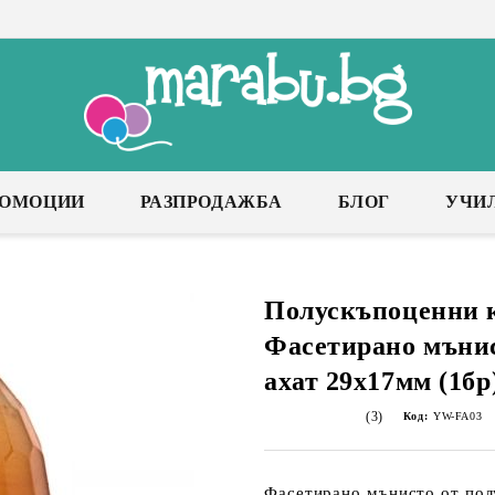
РОМОЦИИ
РАЗПРОДАЖБА
БЛОГ
УЧИ
Полускъпоценни 
Фасетирано мънис
ахат 29х17мм (1бр
(3)
Код:
YW-FA03
Фасетирано мънисто от пол