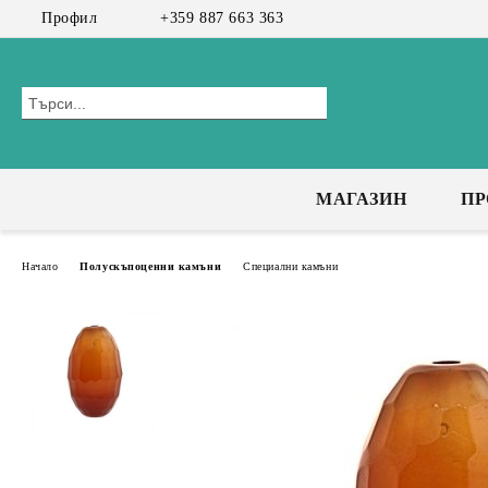
Профил
+359 887 663 363
МАГАЗИН
П
Начало
Полускъпоценни камъни
Специални камъни