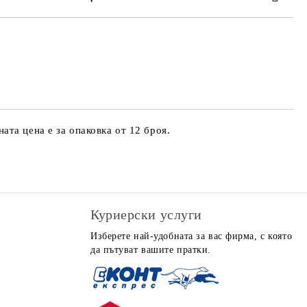
 за личните данни
те на работния ден.
та цена е за опаковка от 12 броя.
Куриерски услуги
Изберете най-удобната за вас фирма, с която
да пътуват вашите пратки.