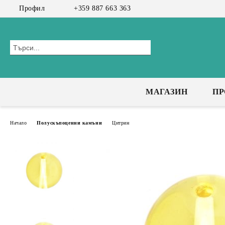
Профил
+359 887 663 363
МАГАЗИН
П
Начало
Полускъпоценни камъни
Цитрин