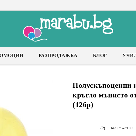
РОМОЦИИ
РАЗПРОДАЖБА
БЛОГ
УЧИ
Полускъпоценни 
кръгло мънисто о
(12бр)
(2)
Код:
YW-YC01