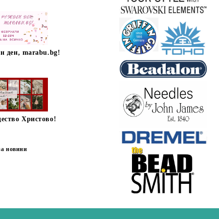
н ден, marabu.bg!
дество Христово!
за новини