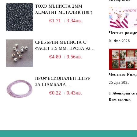
ТОХО МЪНИСТА 2ММ
ХЕМАТИТ МЕТАЛИК (10Г)
€1.71
3.34лв.
Честит рожде
01 Фев 2026
СРЕБЪРНИ МЪНИСТА С
ФАСЕТ 2.5 ММ, ПРОБА 925
(10БР)
€4.89
9.56лв.
Честито Рож
ПРОФЕСИОНАЛЕН ШНУР
25 Дек 2025
ЗА ШАМБАЛА,
МИКРОМАКРАМЕ И
€0.22
0.43лв.
Абонирай се 
ВЪЗЛИ,GRIFFIN, ЦВЯТ
Виж всички
ЛЮЛЯК1ММ (1М)