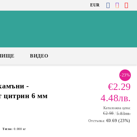
EUR
ЛИЩЕ
ВИДЕО
-23%
€2.29
камъни -
т цитрин 6 мм
4.48лв.
Каталожна цена:
€2.98
5.83лв.
€0.69 (23%)
Отстъпка:
Тегло:
0.000
кг