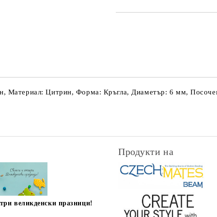
Съгласен съм с
Политика
Ние ще се свържем с вас в рамки
, Материал: Цитрин, Форма: Кръгла, Диаметър: 6 мм, Посочена
Продукти на
стри великденски празници!