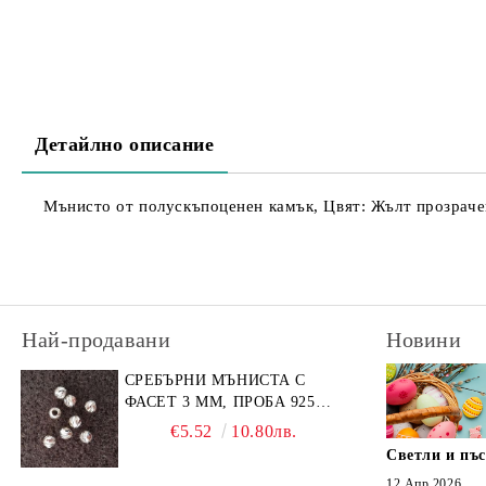
Детайлно описание
Мънисто от полускъпоценен камък, Цвят: Жълт прозрачен
Най-продавани
Новини
СРЕБЪРНИ МЪНИСТА С
ФАСЕТ 3 ММ, ПРОБА 925
(10БР)
€5.52
10.80лв.
Светли и пъ
12 Апр 2026