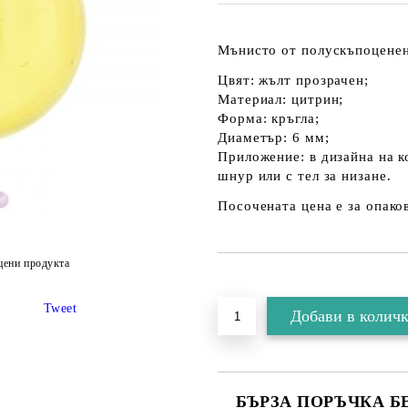
Мънисто от полускъпоценен
Цвят: жълт прозрачен;
Материал: цитрин;
Форма: кръгла;
Диаметър: 6 мм;
Приложение: в дизайна на к
шнур или с тел за низане.
Посочената цена е за опаков
цени продукта
Tweet
БЪРЗА ПОРЪЧКА Б