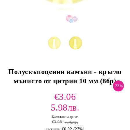
Полускъпоценни камъни - кръгло
мънисто от цитрин 10 мм (8бр)
-23%
€3.06
5.98лв.
Каталожна цена:
€3.98
7.78лв.
€0.92 (23%)
Отстъпка: