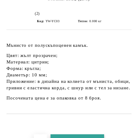
(2)
Код:
YW-YC03
Тегло:
0.000
кг
Мънисто от полускъпоценен камък.
Цвят: жълт прозрачен;
Материал: цитрин;
Форма: кръгла;
Диаметър: 10 мм;
Приложение: в дизайна на колиета от мъниста, обици,
гривни с еластична корда, с шнур или с тел за низане.
Посочената цена е за опаковка от 8 броя.