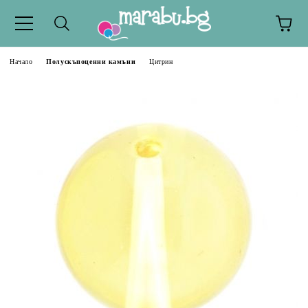
Начало
Полускъпоценни камъни
Цитрин