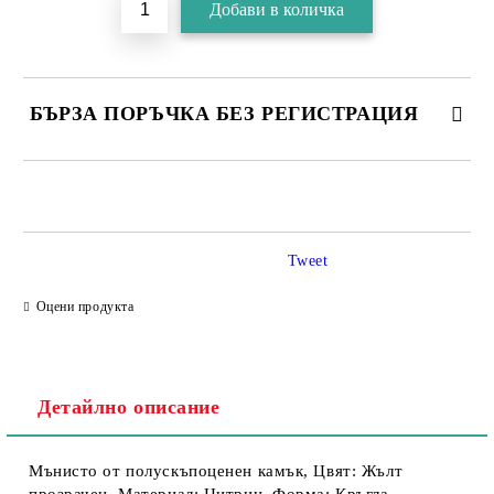
БЪРЗА ПОРЪЧКА БЕЗ РЕГИСТРАЦИЯ
Tweet
Съгласен съм с
Политика за личните данни
Оцени продукта
Ние ще се свържем с вас в рамките на работния ден.
Детайлно описание
Мънисто от полускъпоценен камък, Цвят: Жълт