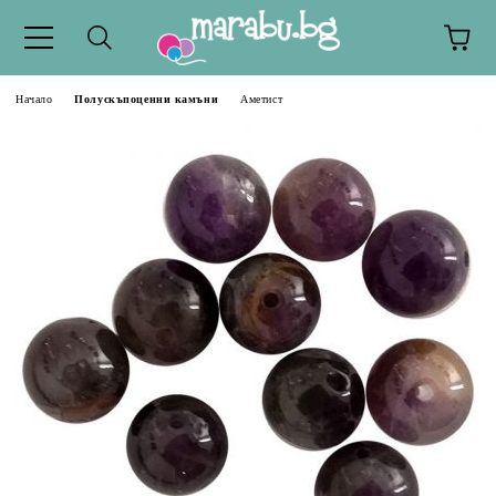
Начало
Полускъпоценни камъни
Аметист