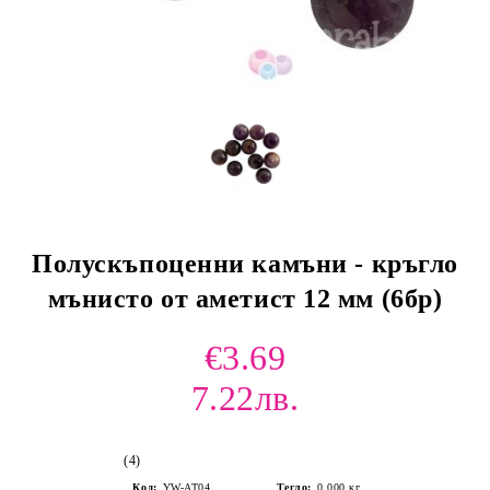
Полускъпоценни камъни - кръгло
мънисто от аметист 12 мм (6бр)
€3.69
7.22лв.
(4)
Код:
YW-AT04
Тегло:
0.000
кг