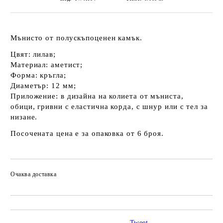
Мънисто от полускъпоценен камък.
Цвят: лилав;
Материал: аметист;
Форма: кръгла;
Диаметър: 12 мм;
Приложение: в дизайна на колиета от мъниста,
обици, гривни с еластична корда, с шнур или с тел за
низане.
Посочената цена е за опаковка от 6 броя.
Очаква доставка
Tweet