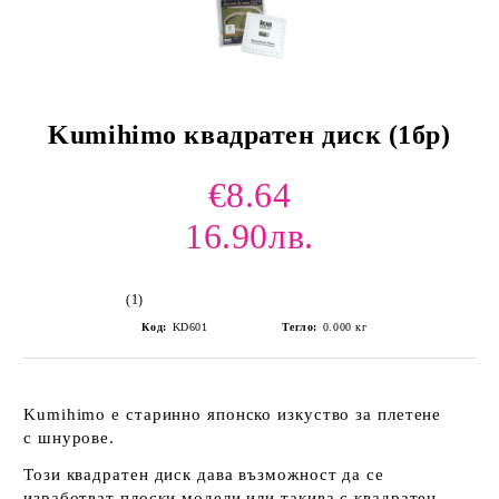
Kumihimo квадратен диск (1бр)
€8.64
16.90лв.
(1)
Код:
KD601
Тегло:
0.000
кг
Kumihimo е старинно японско изкуство за плетене
с шнурове.
Този квадратен диск дава възможност да се
изработват плоски модели или такива с квадратен