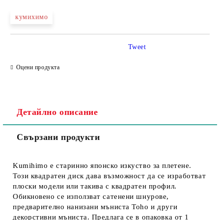
кумихимо
Съгласен съм с
Политика за личните данни
Tweet
Ние ще се свържем с вас в рамките на работния ден.
Оцени продукта
Детайлно описание
Свързани продукти
Kumihimo е старинно японско изкуство за плетене.
Този квадратен диск дава възможност да се изработват
плоски модели или такива с квадратен профил.
Обикновено се използват сатенени шнурове,
предварително нанизани мъниста Toho и други
декорстивни мъниста. Предлага се в опаковка от 1