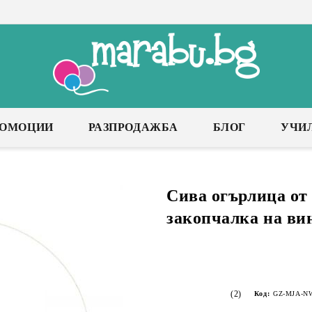
РОМОЦИИ
РАЗПРОДАЖБА
БЛОГ
УЧИ
Сива огърлица от 
закопчалка на вин
(2)
Код:
GZ-MJA-N