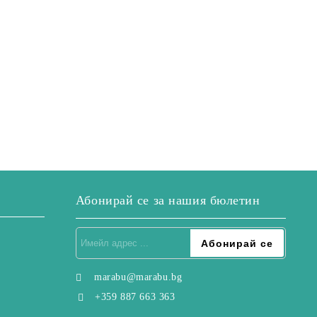
Абонирай се за нашия бюлетин
marabu@marabu.bg
+359 887 663 363