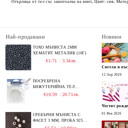
Огърлица от тел със закопчалка на винт, Цвят: сив, Мате
Най-продавани
Новини
ТОХО МЪНИСТА 2ММ
ХЕМАТИТ МЕТАЛИК (10Г)
€1.71
3.34лв.
Светли и пъ
12 Апр 2026
ПОСРЕБРЕНА
БИЖУТЕРИЙНА ТЕЛ
GERMAN STYLE 20G (1БР)
€10.59
20.71лв.
Честит рожде
01 Фев 2026
СРЕБЪРНИ МЪНИСТА С
ФАСЕТ 3 ММ, ПРОБА 925
(10БР)