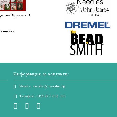
дество Христово!
за новини
Информация за контакти:
Имейл:
marabu@marabu.bg
Телефон:
+359 887 663 363