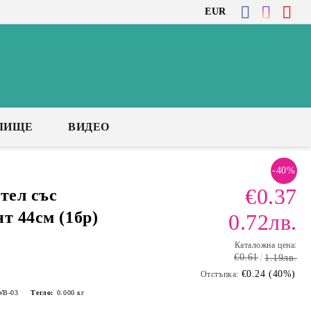
EUR
ЛИЩЕ
ВИДЕО
-40%
€0.37
тел със
т 44см (1бр)
0.72лв.
Каталожна цена:
€0.61
1.19лв.
€0.24 (40%)
Отстъпка:
WB-03
Тегло:
0.000
кг