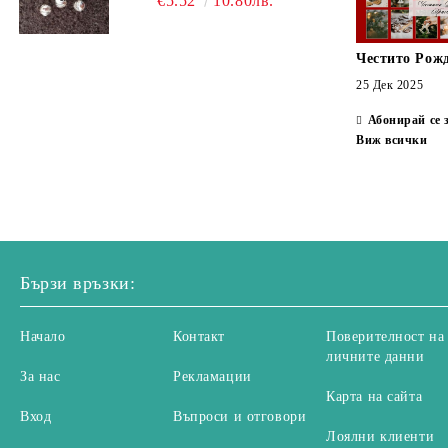
€5.52
10.80лв.
Честито Рож
25 Дек 2025
Абонирай се 
Виж всички
Бързи връзки:
Начало
Контакт
Поверителност на
личните данни
За нас
Рекламации
Карта на сайта
Вход
Въпроси и отговори
Лоялни клиенти