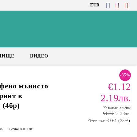
EUR
ЛИЩЕ
ВИДЕО
-35%
€1.12
ефено мънисто
ринт в
2.19лв.
 (4бр)
Каталожна цена:
€1.73
3.38лв.
€0.61 (35%)
Отстъпка:
02
Тегло:
0.000
кг