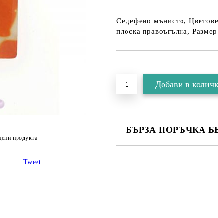
Седефено мънисто, Цветове:
плоска правоъгълна, Размер
БЪРЗА ПОРЪЧКА Б
цени продукта
Tweet
Съгласен съм с
Политика
Ние ще се свържем с вас в рамки