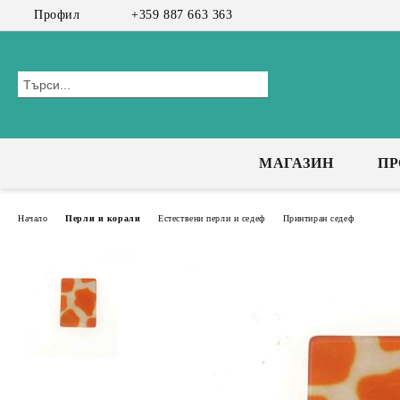
Профил
+359 887 663 363
МАГАЗИН
П
Начало
Перли и корали
Естествени перли и седеф
Принтиран седеф