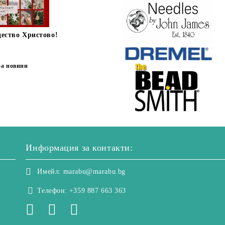
дество Христово!
за новини
Информация за контакти:
Имейл:
marabu@marabu.bg
Телефон:
+359 887 663 363