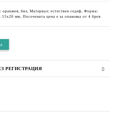
 оранжев, бял, Материал: естествен седеф, Форма:
: 15х20 мм, Посочената цена е за опаковка от 4 броя
ЕЗ РЕГИСТРАЦИЯ
 за личните данни
те на работния ден.