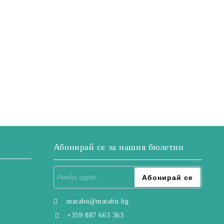
Абонирай се за нашия бюлетин
marabu@marabu.bg
+359 887 663 363