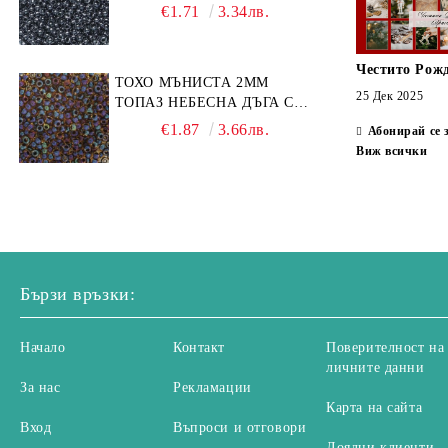
€1.71
3.34лв.
Честито Рож
ТОХО МЪНИСТА 2ММ
25 Дек 2025
ТОПАЗ НЕБЕСНА ДЪГА С
ЧЕРЕН КАНТ (10Г)
€1.87
3.66лв.
Абонирай се 
Виж всички
Бързи връзки:
Начало
Контакт
Поверителност на
личните данни
За нас
Рекламации
Карта на сайта
Вход
Въпроси и отговори
Лоялни клиенти