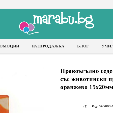
РОМОЦИИ
РАЗПРОДАЖБА
БЛОГ
УЧИ
Правоъгълно сед
със животински п
оранжево 15х20мм
(1)
Код:
GZ-KHNS-5