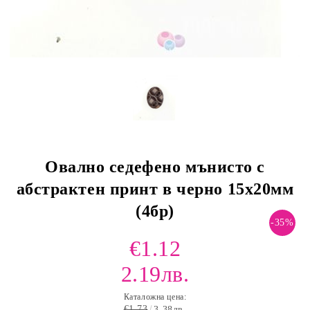
Овално седефено мънисто с
абстрактен принт в черно 15х20мм
(4бр)
-35%
€1.12
2.19лв.
Каталожна цена:
€1.73
3.38лв.