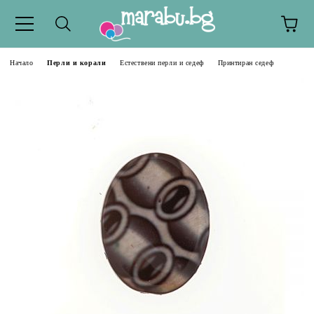
Начало
Перли и корали
Естествени перли и седеф
Принтиран седеф