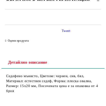
Tweet
Съгласен съм с
Политика за личните данни
Оцени продукта
Ние ще се свържем с вас в рамките на работния ден.
Детайлно описание
Седефено мънисто, Цветове: чернен, сив, бял,
Материал: естествен седеф, Форма: плоска овална,
Размер: 15х20 мм, Посочената цена е за опаковка от 4
броя