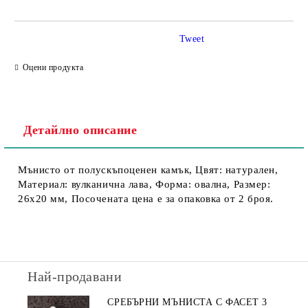
Tweet
Съгласен съм с
Политика за личните данни
Оцени продукта
Ние ще се свържем с вас в рамките на работния ден.
Детайлно описание
Мънисто от полускъпоценен камък, Цвят: натурален,
Материал: вулканична лава, Форма: овална, Размер:
26х20 мм, Посочената цена е за опаковка от 2 броя.
Най-продавани
СРЕБЪРНИ МЪНИСТА С ФАСЕТ 3