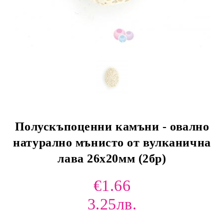
Полускъпоценни камъни - овално
натурално мънисто от вулканична
лава 26х20мм (2бр)
€1.66
3.25лв.