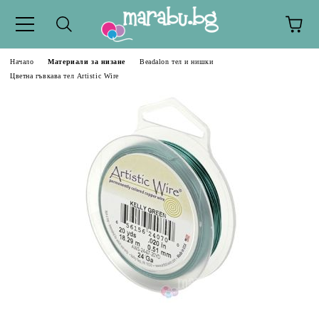
Начало
Материали за низане
Beadalon тел и нишки
Цветна гъвкава тел Artistic Wire