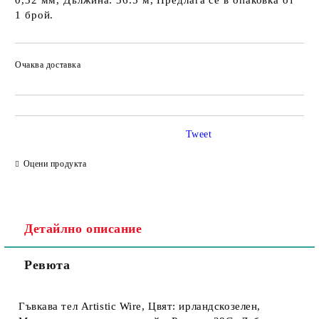
0,32 мм, Дължина: 36.5 м, Предлага се в опаковка от
1 брой.
Очаква доставка
Tweet
Оцени продукта
Детайлно описание
Ревюта
Гъвкава тел Artistic Wire, Цвят: ирландскозелен,