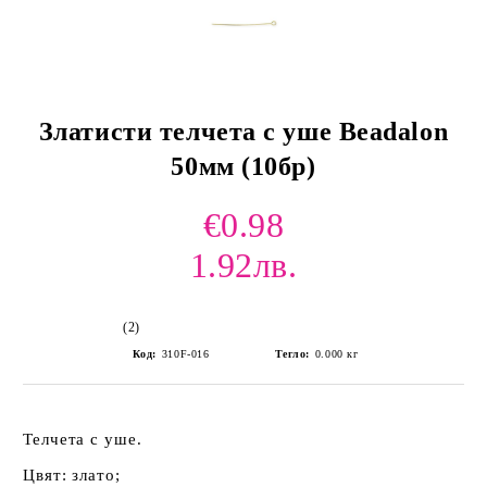
Златисти телчета с уше Beadalon
50мм (10бр)
€0.98
1.92лв.
(2)
Код:
310F-016
Тегло:
0.000
кг
Телчета с уше.
Цвят: злато;