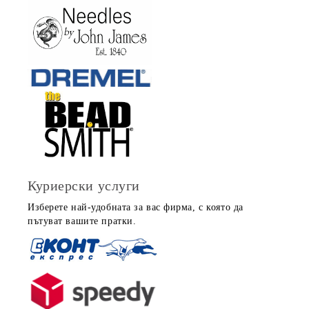
Куриерски услуги
Изберете най-удобната за вас фирма, с която да
пътуват вашите пратки.