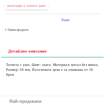
аксесоари в златист цвят
Съгласен съм с
Политика за личните данни
Tweet
Ние ще се свържем с вас в рамките на работния ден.
Оцени продукта
Детайлно описание
Телчета с уше, Цвят: злато, Материал: метал без никел,
Размер: 50 мм, Посочената цена е за опаковка от 10
броя
Най-продавани