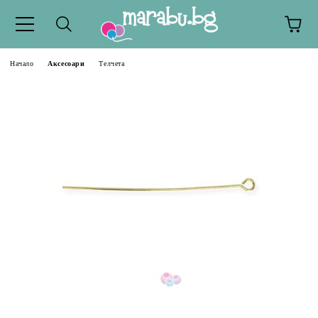
Начало
Аксесоари
Телчета