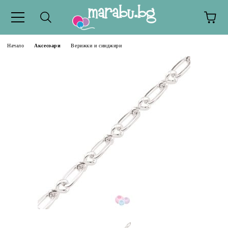
Начало
Аксесоари
Верижки и синджири