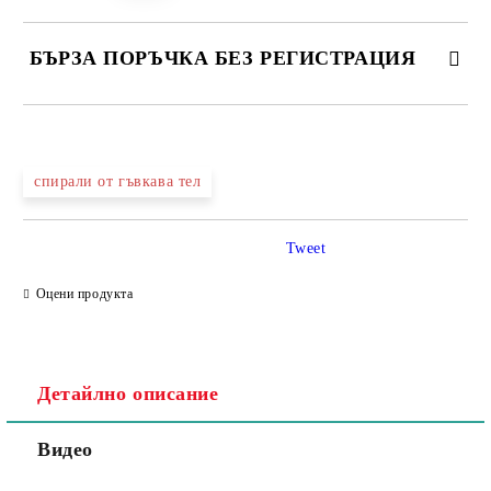
БЪРЗА ПОРЪЧКА БЕЗ РЕГИСТРАЦИЯ
спирали от гъвкава тел
Съгласен съм с
Политика за личните данни
Tweet
Ние ще се свържем с вас в рамките на работния ден.
Оцени продукта
Детайлно описание
Видео