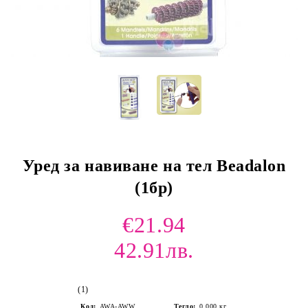
Уред за навиване на тел Beadalon
(1бр)
€21.94
42.91лв.
(1)
Код:
AWA-AWW
Тегло:
0.000
кг