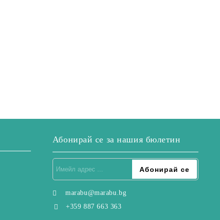
Абонирай се за нашия бюлетин
marabu@marabu.bg
+359 887 663 363