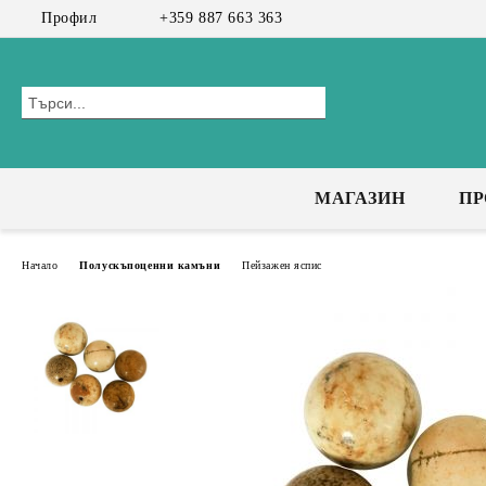
Профил
+359 887 663 363
МАГАЗИН
П
Начало
Полускъпоценни камъни
Пейзажен яспис