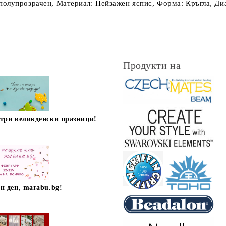
олупрозрачен, Материал: Пейзажен яспис, Форма: Кръгла, Диам
Продукти на
стри великденски празници!
н ден, marabu.bg!