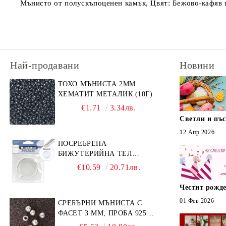
Мънисто от полускъпоценен камък, Цвят: Бежово-кафяв п
Най-продавани
Новини
ТОХО МЪНИСТА 2ММ
ХЕМАТИТ МЕТАЛИК (10Г)
€1.71
3.34лв.
Светли и пъ
12 Апр 2026
ПОСРЕБРЕНА
БИЖУТЕРИЙНА ТЕЛ
GERMAN STYLE 20G (1БР)
€10.59
20.71лв.
Честит рожде
01 Фев 2026
СРЕБЪРНИ МЪНИСТА С
ФАСЕТ 3 ММ, ПРОБА 925
(10БР)