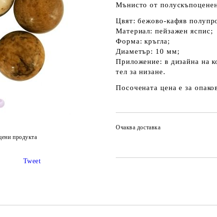
Мънисто от полускъпоценен
Цвят: бежово-кафяв полупр
Материал: пейзажен яспис;
Форма: кръгла;
Диаметър: 10 мм;
Приложение: в дизайна на к
тел за низане.
Посочената цена е за опаков
Очаква доставка
цени продукта
Tweet