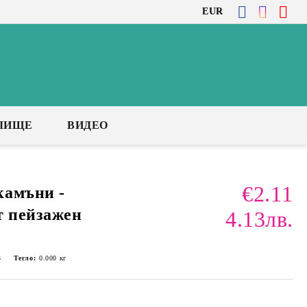
EUR
ЛИЩЕ
ВИДЕО
€2.11
камъни -
т пейзажен
4.13лв.
3
Тегло:
0.000
кг