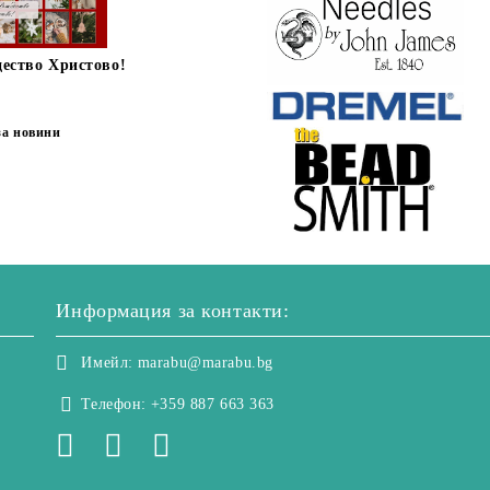
дество Христово!
за новини
Информация за контакти:
Имейл:
marabu@marabu.bg
Телефон:
+359 887 663 363