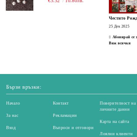
€5.52
10.80лв.
Честито Рож
25 Дек 2025
Абонирай се 
Виж всички
Бързи връзки:
Начало
Контакт
Поверителност на
личните данни
За нас
Рекламации
Карта на сайта
Вход
Въпроси и отговори
Лоялни клиенти