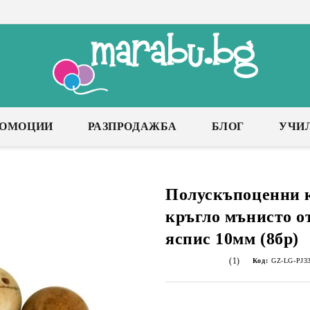
РОМОЦИИ
РАЗПРОДАЖБА
БЛОГ
УЧИ
Полускъпоценни 
кръгло мънисто о
яспис 10мм (8бр)
(1)
Код:
GZ-LG-PJ3