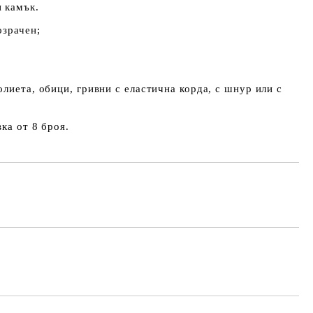
 камък.
озрачен;
олиета, обици, гривни с еластична корда, с шнур или с
ка от 8 броя.