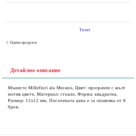
Tweet
Съгласен съм с
Политика за личните данни
Оцени продукта
Ние ще се свържем с вас в рамките на работния ден.
Детайлно описание
Мънисто Millefiori ala Murano, Цвят: прозрачен с жълт
мотив цвете, Материал: стъкло, Форма: квадратна,
Размер: 12х12 мм, Посочената цена е за опаковка от 8
броя.