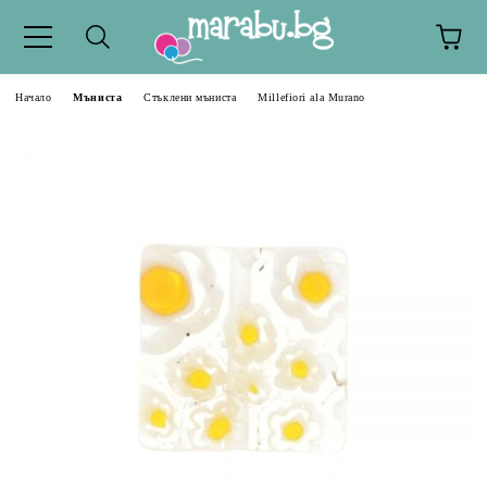
Начало
Мъниста
Стъклени мъниста
Millefiori ala Murano